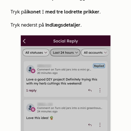
Tryk på
ikonet
med tre lodrette prikker
.
verticalMenu
Tryk nederst på
Indlægsdetaljer
.