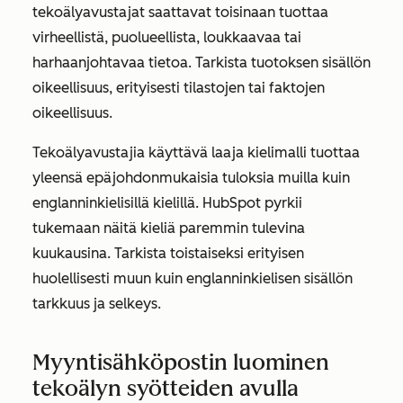
tekoälyavustajat saattavat toisinaan tuottaa
virheellistä, puolueellista, loukkaavaa tai
harhaanjohtavaa tietoa. Tarkista tuotoksen sisällön
oikeellisuus, erityisesti tilastojen tai faktojen
oikeellisuus.
Tekoälyavustajia käyttävä laaja kielimalli tuottaa
yleensä epäjohdonmukaisia tuloksia muilla kuin
englanninkielisillä kielillä. HubSpot pyrkii
tukemaan näitä kieliä paremmin tulevina
kuukausina. Tarkista toistaiseksi erityisen
huolellisesti muun kuin englanninkielisen sisällön
tarkkuus ja selkeys.
Myyntisähköpostin luominen
tekoälyn syötteiden avulla