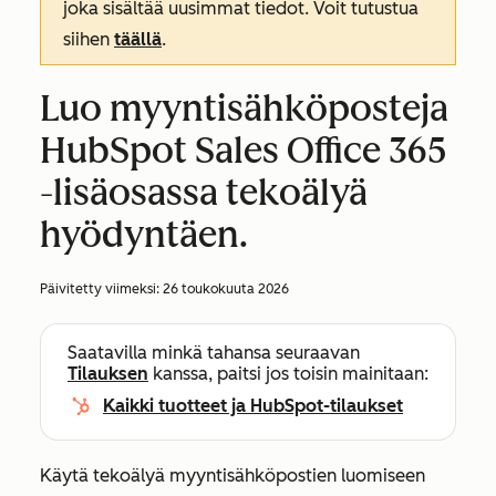
joka sisältää uusimmat tiedot. Voit tutustua
siihen
täällä
.
Luo myyntisähköposteja
HubSpot Sales Office 365
-lisäosassa tekoälyä
hyödyntäen.
Päivitetty viimeksi:
26 toukokuuta 2026
Saatavilla minkä tahansa seuraavan
Tilauksen
kanssa, paitsi jos toisin mainitaan:
Kaikki tuotteet ja HubSpot-tilaukset
Käytä tekoälyä myyntisähköpostien luomiseen