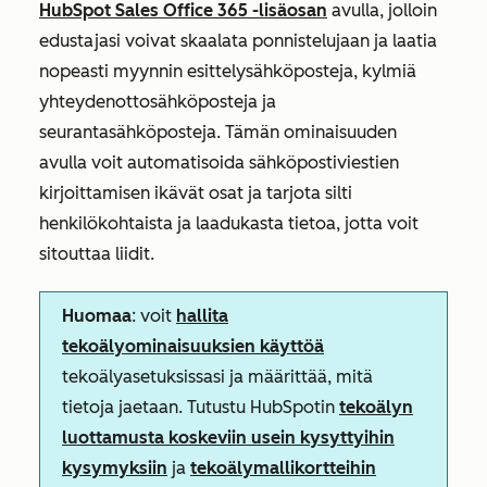
HubSpot Sales Office 365 -lisäosan
avulla, jolloin
edustajasi voivat skaalata ponnistelujaan ja laatia
nopeasti myynnin esittelysähköposteja, kylmiä
yhteydenottosähköposteja ja
seurantasähköposteja. Tämän ominaisuuden
avulla voit automatisoida sähköpostiviestien
kirjoittamisen ikävät osat ja tarjota silti
henkilökohtaista ja laadukasta tietoa, jotta voit
sitouttaa liidit.
Huomaa
: voit
hallita
tekoälyominaisuuksien käyttöä
tekoälyasetuksissasi ja määrittää, mitä
tietoja jaetaan. Tutustu HubSpotin
tekoälyn
luottamusta koskeviin usein kysyttyihin
kysymyksiin
ja
tekoälymallikortteihin