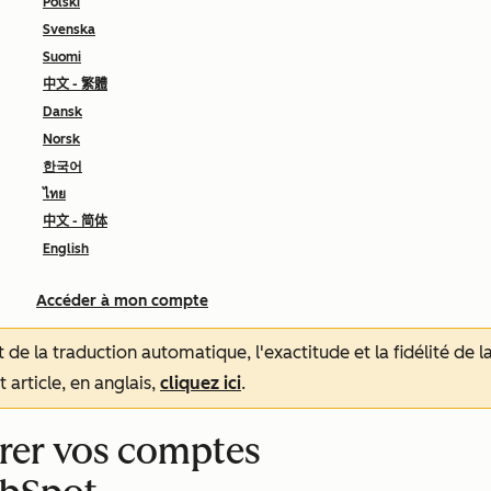
Polski
Svenska
Suomi
中文 - 繁體
Dansk
Norsk
한국어
ไทย
中文 - 简体
English
Accéder à mon compte
tat de la traduction automatique, l'exactitude et la fidélité de
 article, en anglais,
cliquez ici
.
urer vos comptes