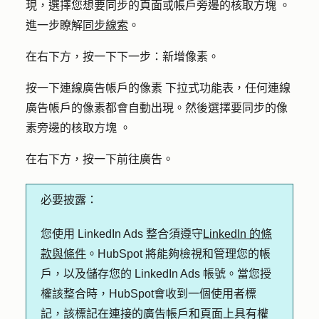
現，選擇您想要同步的頁面或帳戶旁邊的
核取方塊
。
進一步瞭解
同步線索
。
在右下方，按一下下
一步：新增像素
。
按一下
連線廣告帳戶的像素
下拉式功能表，任何連線
廣告帳戶的像素都會自動出現。然後選擇要同步的像
素旁邊的
核取方塊
。
在右下方，按一下
前往廣告
。
必要披露：
您使用 LinkedIn Ads 整合須遵守
LinkedIn 的條
款與條件
。HubSpot 將能夠檢視和管理您的帳
戶，以及儲存您的 LinkedIn Ads 帳號。當您授
權該整合時，HubSpot會收到一個使用者標
記，該標記在連接的廣告帳戶和頁面上具有權