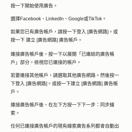
按一下
開始使用廣告
。
選擇
Facebook
、
LinkedIn
、
Google
或
TikTok
。
如果您已有廣告帳戶，請按一下
登入 [廣告網路]
。或
按一下
建立 [廣告網路] 廣告帳戶
。
連接廣告帳戶後，按一下以展開「
已連結的廣告帳
戶
」部分，檢視您已連接的帳戶。
若要連接其他帳戶，請選取其他
廣告網路
。然後按一
下
登入 [廣告網路]
。或按一下
建立 [廣告網路] 廣告帳
戶
。
連接廣告帳戶後，在左下方按一下下
一步：同步線
索
。
任何已連接廣告帳戶的現有線索廣告系列都會自動出