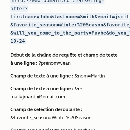
http://www.domain.com/marketing-
offer
?
firstname=John&lastname=Smith&email=jsmit
&favorite_season=Winter%20Season&favorite
&will_you_come_to_the_party=Maybe&do_you_
10-24
Début de la chaîne de requête et champ de texte
à une ligne :
?prénom=Jean
Champ de texte à une ligne :
&nom=Martin
Champ de texte à une ligne :
&e-
mail=jmartin@email.com
Champ de sélection déroulante :
&favorite_season=Winter%20Season