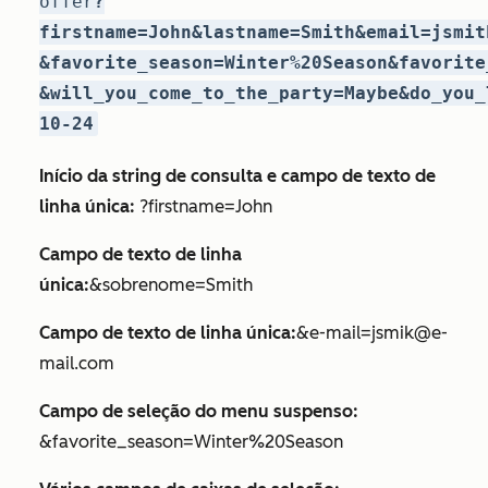
offer
?
firstname=John&lastname=Smith&email=jsmit
&favorite_season=Winter%20Season&favorite
&will_you_come_to_the_party=Maybe&do_you_
10-24
Início da string de consulta e campo de texto de
linha única:
?firstname=John
Campo de texto de linha
única:
&sobrenome=Smith
Campo de texto de linha única:
&e-mail=jsmik@e-
mail.com
Campo de seleção do menu suspenso:
&favorite_season=Winter%20Season