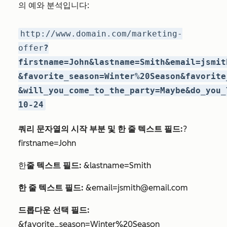
의 예와 분석입니다:
http://www.domain.com/marketing-
offer
?
firstname=John&lastname=Smith&email=jsmit
&favorite_season=Winter%20Season&favorite
&will_you_come_to_the_party=Maybe&do_you_
10-24
쿼리 문자열의 시작 부분 및 한 줄 텍스트 필드:
?
firstname=John
한
줄 텍스트 필드:
&lastname=Smith
한 줄 텍스트 필드:
&email=jsmith@email.com
드롭다운 선택 필드:
&favorite_season=Winter%20Season