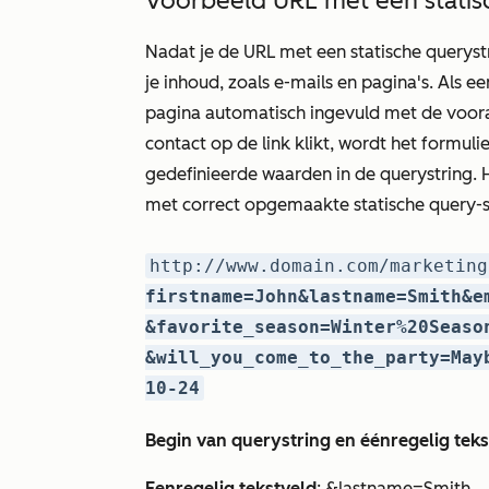
Voorbeeld URL met een statis
Nadat je de URL met een statische querystr
je inhoud, zoals e-mails en pagina's. Als ee
pagina automatisch ingevuld met de vooraf
contact op de link klikt, wordt het formu
gedefinieerde waarden in de querystring. H
met correct opgemaakte statische query-s
http://www.domain.com/marketing
firstname=John&lastname=Smith&e
&favorite_season=Winter%20Seaso
&will_you_come_to_the_party=May
10-24
Begin van querystring en éénregelig teks
Eenregelig tekstveld
: &lastname=Smith