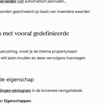
iervelden
niet
automatisch aanvullen
.
orden geactiveerd op basis van meerdere waarden
s met vooraf gedefinieerde
erystring, moet je de interne propertynaam
 wilt laten invullen en deze vervolgens toevoegen
de eigenschap
llingen-pictogram
in de bovenste navigatiebalk.
aar
Eigenschappen
.