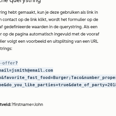
che querystring
ing hebt gemaakt, kun je deze gebruiken als link in
n contact op de link klikt, wordt het formulier op de
 gedefinieerde waarden in de querystring. Als een
lier op de pagina automatisch ingevuld met de vooraf
ier volgt een voorbeeld en uitsplitsing van een URL
trings:
-offer
?
mail=jsmith@email.com
n&favorite_fast_food=Burger;Taco&number_prope
be&do_you_like_parties=true&date_of_party=201
tveld:
?firstname=John