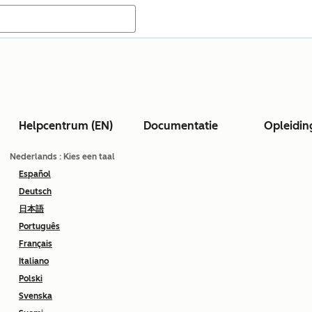
Helpcentrum (EN)
Documentatie
Opleidin
Nederlands
: Kies een taal
Español
Deutsch
日本語
Português
Français
Italiano
Polski
Svenska