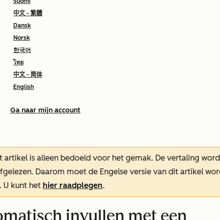
Suomi
中文 - 繁體
Dansk
Norsk
한국어
ไทย
中文 - 简体
English
Ga naar mijn account
t artikel is alleen bedoeld voor het gemak.
De vertaling wor
oefgelezen. Daarom moet de Engelse versie van dit artikel w
. U kunt het
hier raadplegen
.
omatisch invullen met een