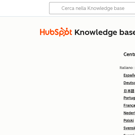
Knowledge bas
Cent
Italiano
Españ
Deuts
日本語
Portu
França
Neder
Polski
Svens