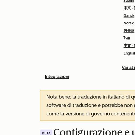
Suomi
中文 -
Dansk
Norsk
한국어
ไทย
中文 -
Englis
Vai al
Integrazioni
Nota bene: la traduzione in italiano di
software di traduzione e potrebbe non es
come la versione di governo contenente 
Configurazione e u
BETA