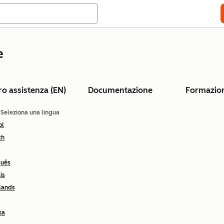
e
ro assistenza (EN)
Documentazione
Formazio
: Seleziona una lingua
ol
ch
guês
is
lands
ka