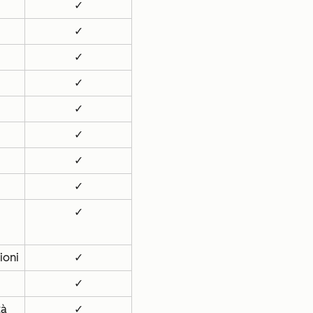
✓
✓
✓
✓
✓
✓
✓
✓
✓
nioni
✓
✓
tà
✓