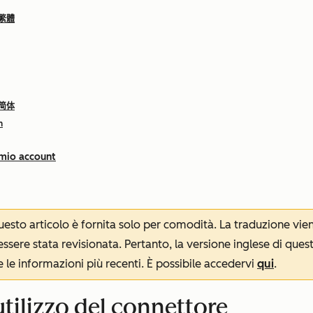
 繁體
 简体
h
 mio account
 questo articolo è fornita solo per comodità. La traduzione v
sere stata revisionata. Pertanto, la versione inglese di ques
le informazioni più recenti. È possibile accedervi
qui
.
tilizzo del connettore