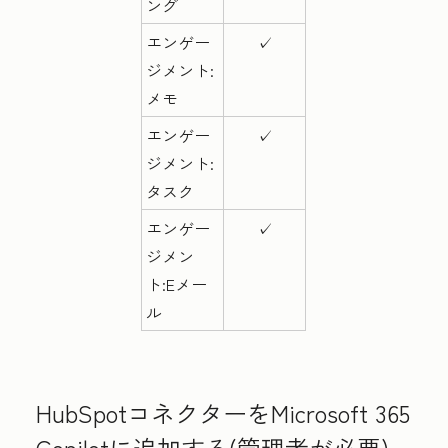
ング
エンゲー
✓
ジメント:
メモ
エンゲー
✓
ジメント:
タスク
エンゲー
✓
ジメン
ト:Eメー
ル
HubSpotコネクターをMicrosoft 365
Copilotに追加する(管理者が必要)