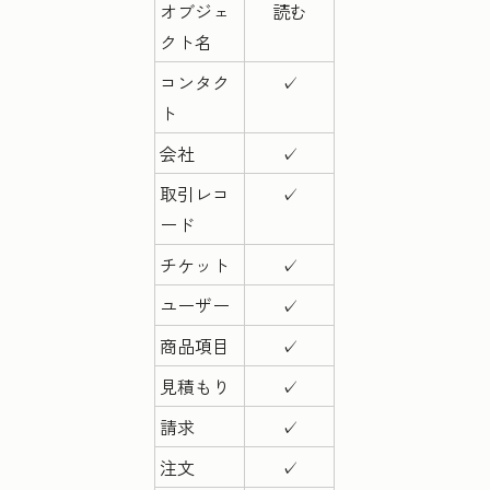
オブジェ
読む
クト名
コンタク
✓
ト
会社
✓
取引レコ
✓
ード
チケット
✓
ユーザー
✓
商品項目
✓
見積もり
✓
請求
✓
注文
✓