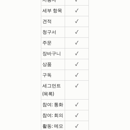
세부 항목
✓
견적
✓
청구서
✓
주문
✓
장바구니
✓
상품
✓
구독
✓
세그먼트
✓
(목록)
참여: 통화
✓
참여: 회의
✓
활동: 메모
✓