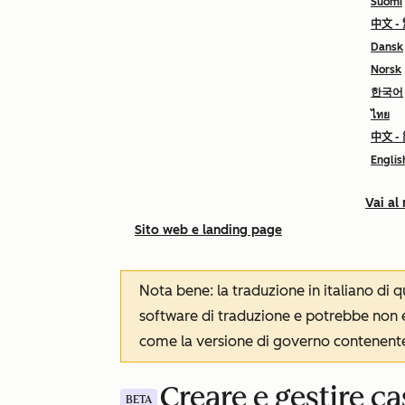
Suomi
中文 -
Dansk
Norsk
한국어
ไทย
中文 -
Englis
Vai al
Sito web e landing page
Nota bene: la traduzione in italiano di
software di traduzione e potrebbe non es
come la versione di governo contenente 
Creare e gestire ca
BETA