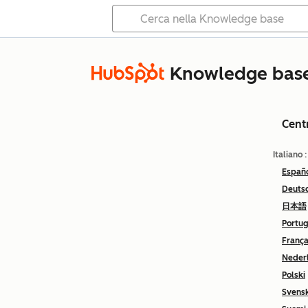
Knowledge bas
Cent
Italiano
Españ
Deuts
日本語
Portu
França
Neder
Polski
Svens