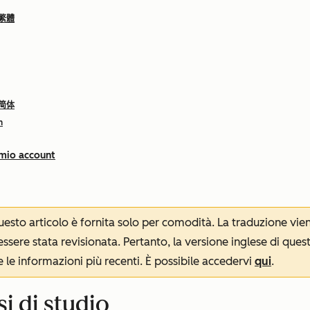
 繁體
 简体
h
 mio account
 questo articolo è fornita solo per comodità. La traduzione v
sere stata revisionata. Pertanto, la versione inglese di ques
le informazioni più recenti. È possibile accedervi
qui
.
si di studio