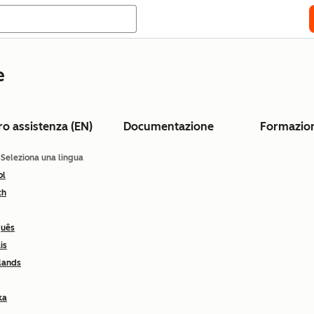
e
ro assistenza (EN)
Documentazione
Formazio
: Seleziona una lingua
ol
ch
guês
is
lands
ka