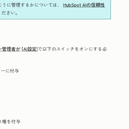
のように管理するかについては、
HubSpot AIの信頼性
ください。
ー管理者が
[AI設定
]で以下のスイッチをオンにする必
ザーに付与
ス権を付与