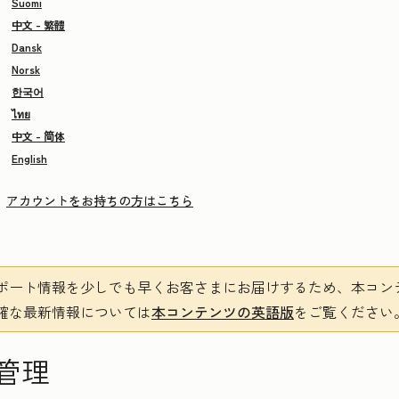
Suomi
中文 - 繁體
Dansk
Norsk
한국어
ไทย
中文 - 简体
English
アカウントをお持ちの方はこちら
ポート情報を少しでも早くお客さまにお届けするため、本コン
確な最新情報については
本コンテンツの英語版
をご覧ください
管理