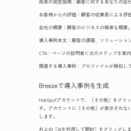
成果の測定指標：
顧客に対するあなたの会
お客様からの評価：
顧客の従業員による評
会社の概要：
顧客のビジネスの簡単な概要
導入事例本文：
顧客の課題、ソリューショ
CTA：
ページの訪問者に次のステップを案
関連する導入事例：
プロファイルが類似し
Breezeで導入事例を生成
HubSpotアカウントで、
［その他］をクリ
す。アカウントに
［その他］が表示されな
します。
右上の
［AIを利用して開始］をクリックし