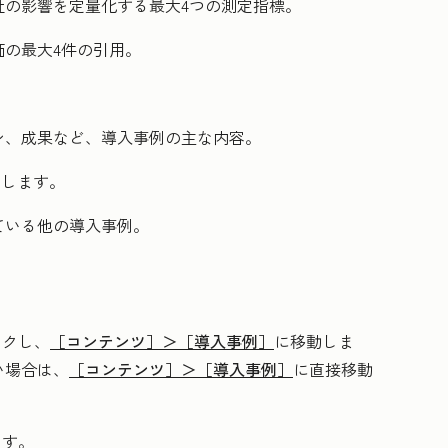
社の影響を定量化する最大4つの測定指標。
価の最大4件の引用。
。
ン、成果など、導入事例の主な内容。
内します。
ている他の導入事例。
ックし、
［コンテンツ］＞
［導入事例］
に移動しま
い場合は、
［コンテンツ］＞
［導入事例］
に直接移動
ます。