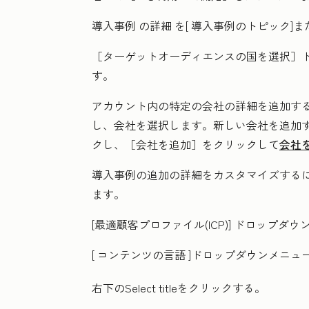
導入事例
の詳細
を[
導入事例のトピック]ま
［ターゲットオーディエンスの国を選択］
す。
アカウント内の特定の会社の詳細を追加す
し、
会社
を選択します。新しい会社を追加
クし、
［会社を追加］をクリックして
会社
導入事例の追加の詳細をカスタマイズするに
ます。
[最適顧客プロファイル(ICP)]
ドロップダウ
[
コンテンツの言語
]ドロップダウンメニュ
右下の
Select title
をクリックする。