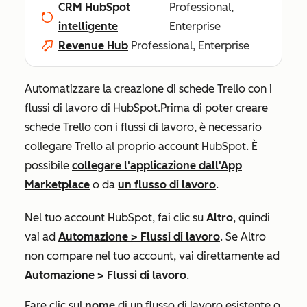
CRM HubSpot
Professional,
intelligente
Enterprise
Revenue Hub
Professional, Enterprise
Automatizzare la creazione di schede Trello con i
flussi di lavoro di HubSpot.
Prima di poter creare
schede Trello con i flussi di lavoro, è necessario
collegare Trello al proprio account HubSpot. È
possibile
collegare l'applicazione dall'App
Marketplace
o da
un flusso di lavoro
.
Nel tuo account HubSpot, fai clic su
Altro
, quindi
vai ad
Automazione
>
Flussi di lavoro
. Se
Altro
non compare nel tuo account, vai direttamente ad
Automazione
>
Flussi di lavoro
.
Fare clic sul
nome
di un flusso di lavoro esistente o