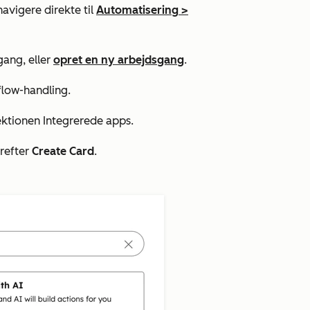
navigere direkte til
Automatisering
>
gang, eller
opret en ny arbejdsgang
.
kflow-handling.
sektionen
Integrerede apps.
refter
Create Card
.