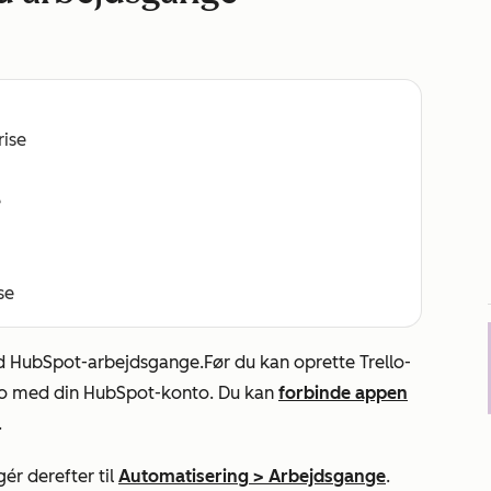
rise
e
se
ed HubSpot-arbejdsgange.
Før du kan oprette Trello-
llo med din HubSpot-konto. Du kan
forbinde appen
.
ér derefter til
Automatisering
>
Arbejdsgange
.