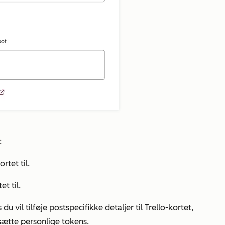
:
rtet til.
et til.
 du vil tilføje postspecifikke detaljer til Trello-kortet,
dsætte personlige tokens.