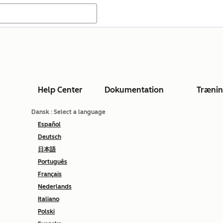
Help Center
Dokumentation
Træni
Dansk
: Select a language
Español
Deutsch
日本語
Português
Français
Nederlands
Italiano
Polski