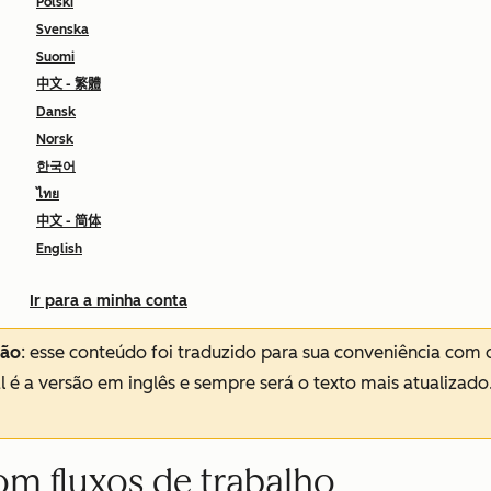
Polski
Svenska
Suomi
中文 - 繁體
Dansk
Norsk
한국어
ไทย
中文 - 简体
English
Ir para a minha conta
ção
: esse conteúdo foi traduzido para sua conveniência com 
al é a versão em inglês e sempre será o texto mais atualizado
com fluxos de trabalho