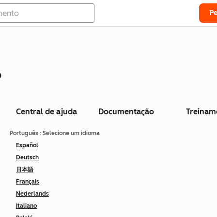
P
o
Central de ajuda
Documentação
Treinam
Português
: Selecione um idioma
Español
Deutsch
日本語
Français
Nederlands
Italiano