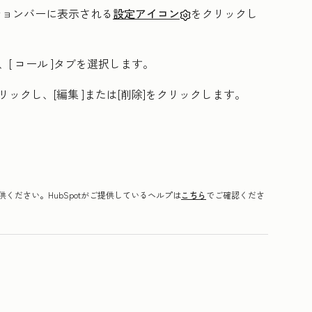
ーションバーに表示される
設定アイコン
をクリックし
、[
コール
]タブを選択します。
クリックし、[
編集
]または
[削除
]をクリックします。
ください。HubSpotがご提供しているヘルプは
こちら
でご確認くださ