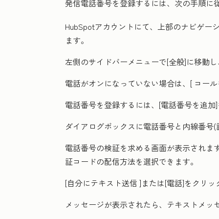
発信電話番号を登録するには、次の手順に
HubSpotアカウントにて、上部のナビゲ
ます。
左側のサイドバーメニューで[
全般
]に移動し
電話がオンになっていない場合は、[
コール
電話番号を登録するには、[
電話番号を追加
ダイアログボックスに
電話番号
と内
線番号
電話番号の検証を求める画面が表示されます
証コードの配信方法を選択できます。
[
自分にテキスト送信
]または
[電話]
をクリッ
メッセージが表示されたら、テキストメッ