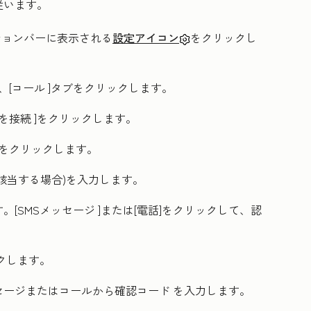
従います。
ーションバーに表示される
設定アイコン
をクリックし
、[
コール
]タブをクリックします。
を接続
]をクリックします。
]をクリックします。
(該当する場合)を入力します。
。[
SMSメッセージ
]または
[電話]
をクリックして、認
クします。
セージまたはコールから
確認コード
を入力します。