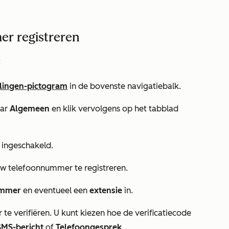
r registreren
:
llingen-pictogram
in de bovenste navigatiebalk.
aar
Algemeen
en klik vervolgens op het tabblad
s ingeschakeld.
 telefoonnummer te registreren.
ummer
en eventueel een
extensie
in.
 verifiëren. U kunt kiezen hoe de verificatiecode
SMS-bericht
of
Telefoongesprek
.