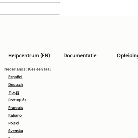
Helpcentrum (EN)
Documentatie
Opleidin
Nederlands
: Kies een taal
Español
Deutsch
日本語
Português
Français
Italiano
Polski
Svenska