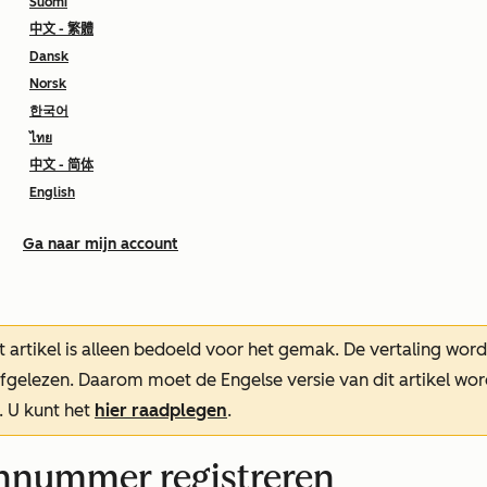
Suomi
中文 - 繁體
Dansk
Norsk
한국어
ไทย
中文 - 简体
English
Ga naar mijn account
t artikel is alleen bedoeld voor het gemak.
De vertaling wor
oefgelezen. Daarom moet de Engelse versie van dit artikel w
. U kunt het
hier raadplegen
.
onnummer registreren