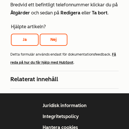
Bredvid ett befintligt telefonnummer klickar du på
Åtgärder
och sedan på
Redigera
eller
Ta
bort
.
Hjälpte artikeln?
Ja
Nej
Detta formulär används endast för dokumentationsfeedback.
Få
reda på hur du får hjälp med HubSpot
.
Relaterat innehåll
Juridisk information
Integritetspolicy
Hantera cookies