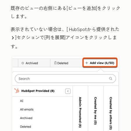
既存のビューの右側にある[
ビューを追加
]をクリック
します。
表示されていない場合は、[
HubSpotから提供された
]セクションで
[列を展開
]アイコンをクリックしま
right
す。