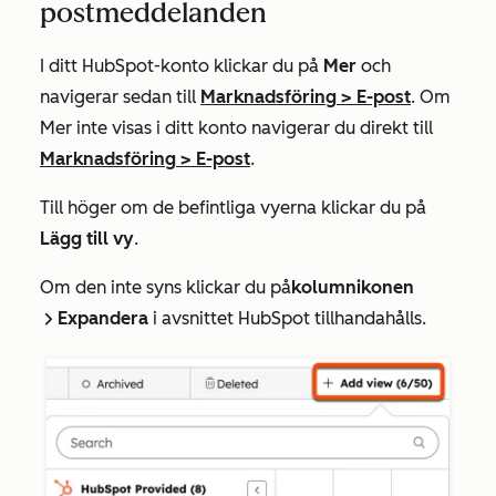
postmeddelanden
I ditt HubSpot-konto klickar du på
Mer
och
navigerar sedan till
Marknadsföring
>
E-post
. Om
Mer
inte visas i ditt konto navigerar du direkt till
Marknadsföring
>
E-post
.
Till höger om de befintliga vyerna klickar du på
Lägg till vy
.
Om den inte syns klickar du på
kolumnikonen
Expandera
i avsnittet
HubSpot tillhandahålls.
right