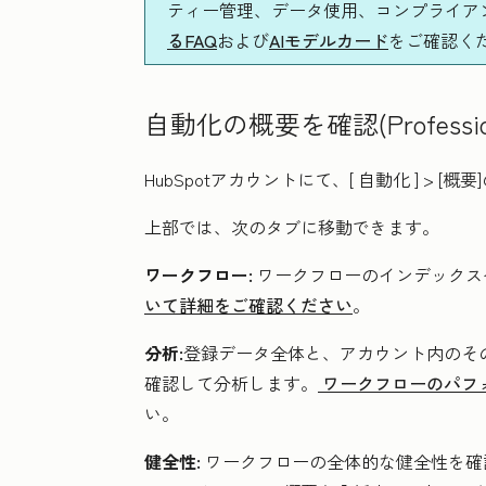
ティー管理、データ使用、コンプライアンス
るFAQ
および
AIモデルカード
をご確認く
自動化の概要を確認(
Professi
HubSpotアカウントにて、[
自動化
] >
[概要
上部では、次のタブに移動できます。
ワークフロー:
ワークフローのインデックス
いて詳細をご確認ください
。
分析:
登録データ全体と、アカウント内のそ
確認して分析します。
ワークフローのパフ
い。
健全性:
ワークフローの全体的な健全性を確