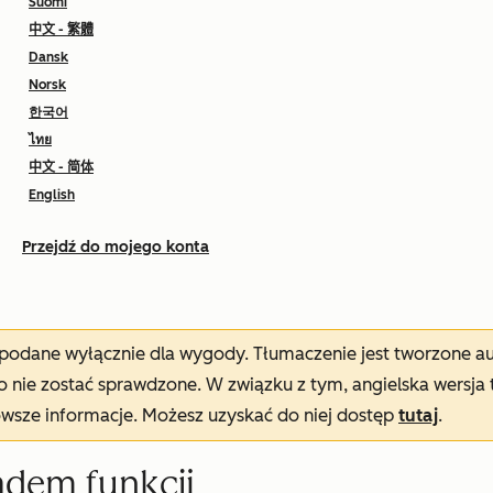
Suomi
中文 - 繁體
Dansk
Norsk
한국어
ไทย
中文 - 简体
English
Przejdź do mojego konta
t podane wyłącznie dla wygody. Tłumaczenie jest tworzone 
nie zostać sprawdzone. W związku z tym, angielska wersja 
owsze informacje. Możesz uzyskać do niej dostęp
tutaj
.
ądem funkcji