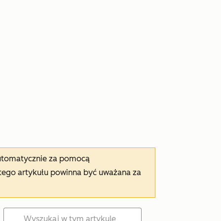
automatycznie za pomocą
tego artykułu powinna być uważana za