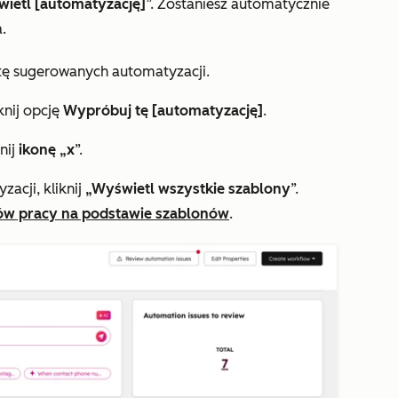
ietl [automatyzację]
”. Zostaniesz automatycznie
.
stę sugerowanych automatyzacji.
knij opcję
Wypróbuj tę [automatyzację]
.
nij
ikonę „x
”.
acji, kliknij
„Wyświetl wszystkie szablony
”.
ów pracy na podstawie szablonów
.