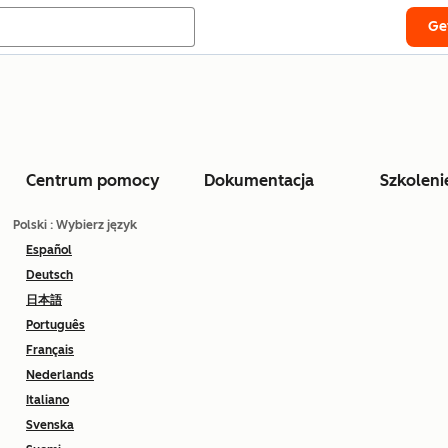
Ge
Centrum pomocy
Dokumentacja
Szkoleni
Polski
: Wybierz język
Español
Deutsch
日本語
Português
Français
Nederlands
Italiano
Svenska