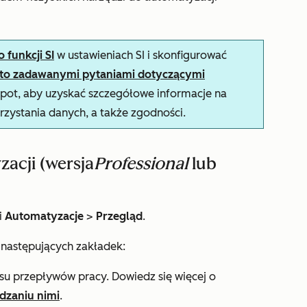
funkcji SI
w ustawieniach SI i skonfigurować
sto zadawanymi pytaniami dotyczącymi
ot, aby uzyskać szczegółowe informacje na
rzystania danych, a także zgodności.
zacji (wersja
Professional
lub
i
Automatyzacje
>
Przegląd
.
 następujących zakładek:
su przepływów pracy. Dowiedz się więcej o
dzaniu nimi
.