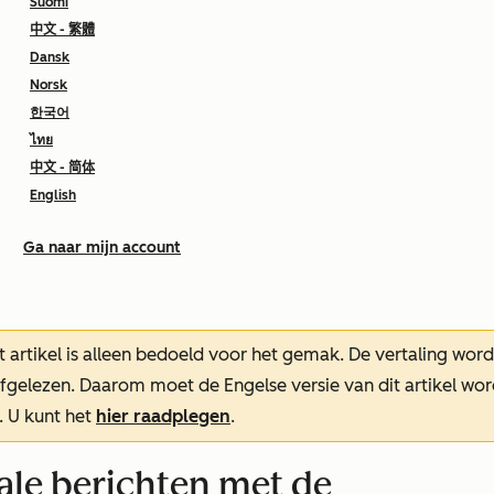
Suomi
中文 - 繁體
Dansk
Norsk
한국어
ไทย
中文 - 简体
English
Ga naar mijn account
t artikel is alleen bedoeld voor het gemak.
De vertaling wor
oefgelezen. Daarom moet de Engelse versie van dit artikel w
. U kunt het
hier raadplegen
.
ale berichten met de