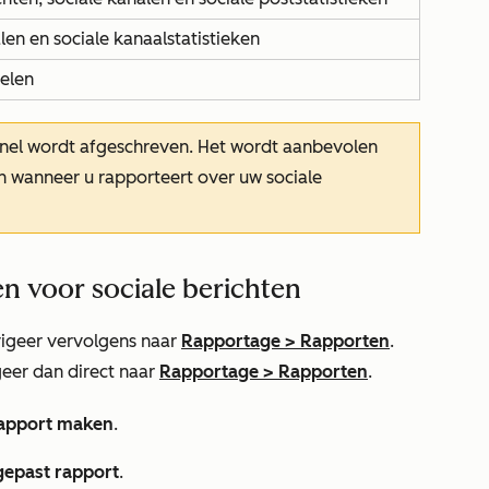
len en sociale kanaalstatistieken
ielen
nel
wordt afgeschreven. Het wordt aanbevolen
n wanneer u rapporteert over uw sociale
 voor sociale berichten
igeer vervolgens naar
Rapportage
>
Rapporten
.
igeer dan direct naar
Rapportage
>
Rapporten
.
apport maken
.
epast rapport
.