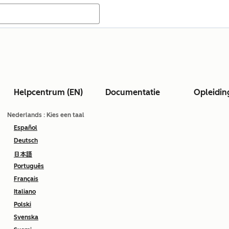
Helpcentrum (EN)
Documentatie
Opleidin
Nederlands
: Kies een taal
Español
Deutsch
日本語
Português
Français
Italiano
Polski
Svenska