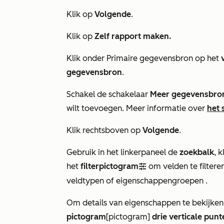
Klik op
Volgende
.
Klik op
Zelf rapport maken.
Klik onder
Primaire gegevensbron
op het
gegevensbron
.
Schakel de schakelaar
Meer gegevensbro
wilt toevoegen. Meer informatie over
het 
Klik rechtsboven op
Volgende
.
Gebruik in het linkerpaneel de
zoekbalk
, 
het
filterpictogram
om velden te filter
filter
veldtypen of eigenschappengroepen
.
Om details van eigenschappen te bekijken,
pictogram
[pictogram]
drie verticale punt