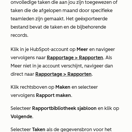
onvolledige taken die aan jou zijn toegewezen of
taken die de afgelopen maand door specifieke
teamleden zijn gemaakt. Het geëxporteerde
bestand bevat de taken en de bijbehorende
records.
Klik in je HubSpot-account op
Meer
en navigeer
vervolgens naar
Rapportage
>
Rapporten
. Als
Meer
niet in je account verschijnt, navigeer dan
direct naar
Rapportage
>
Rapporten
.
Klik rechtsboven op
Maken
en selecteer
vervolgens
Rapport maken
.
Selecteer
Rapportbibliotheek sjabloon
en klik op
Volgende
.
Selecteer
Taken
als de gegevensbron voor het