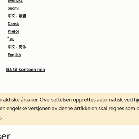
Svenska
Suomi
中文 - 繁體
Dansk
한국어
ไทย
中文 - 简体
English
Gå til kontoen min
 praktiske årsaker. Oversettelsen opprettes automatisk ved 
. Den engelske versjonen av denne artikkelen skal regnes so
r
.
ser