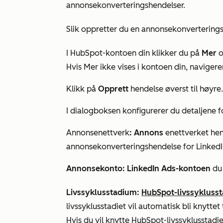
annonsekonverteringshendelser.
Slik oppretter du en annonsekonverterings
I HubSpot-kontoen din klikker du på
Mer
o
Hvis
Mer
ikke vises i kontoen din, navigerer
Klikk på
Opprett
hendelse øverst til høyre.
I dialogboksen konfigurerer du detaljene f
Annonsenettverk
: Annons
enettverket hen
annonsekonverteringshendelse for Linked
Annonsekonto:
LinkedIn Ads-kontoen
du 
Livssyklusstadium:
HubSpot-livssyklusst
livssyklusstadiet vil automatisk bli knytte
Hvis du vil knytte HubSpot-livssyklusstadi