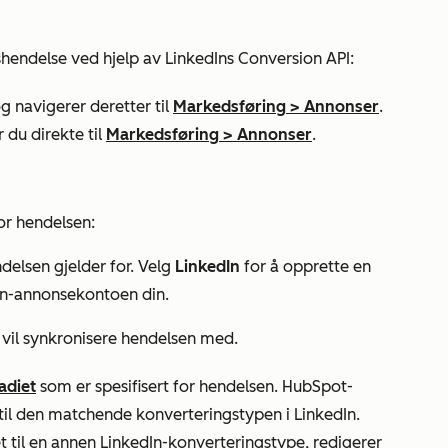
hendelse ved hjelp av LinkedIns Conversion API:
g navigerer deretter til
Markedsføring
>
Annonser
.
 du direkte til
Markedsføring
>
Annonser
.
or hendelsen:
delsen gjelder for. Velg
LinkedIn
for å opprette en
In-annonsekontoen din.
vil synkronisere hendelsen med.
adiet
som er spesifisert for hendelsen. HubSpot-
t til den matchende konverteringstypen i LinkedIn.
et til en annen LinkedIn-konverteringstype, redigerer