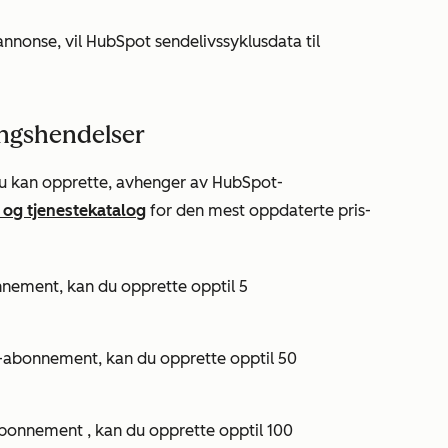
-annonse, vil HubSpot sende
livssyklusdata
til
ngshendelser
u kan opprette, avhenger av HubSpot-
 og tjenestekatalog
for den mest oppdaterte pris-
nnement
, kan du opprette opptil 5
l-abonnement
, kan du opprette opptil 50
-abonnement
, kan du opprette opptil 100