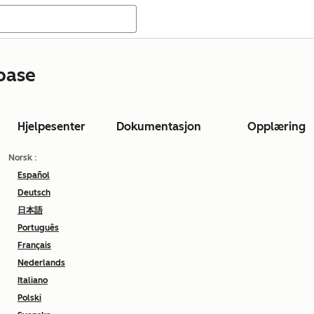
base
Hjelpesenter
Dokumentasjon
Opplæring
Norsk
:
Español
Deutsch
日本語
Português
Français
Nederlands
Italiano
Polski