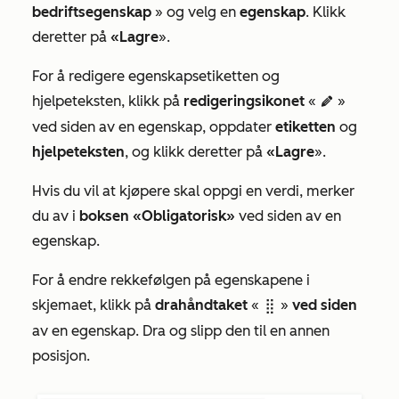
bedriftsegenskap
» og velg en
egenskap
. Klikk
deretter på
«Lagre
».
For å redigere egenskapsetiketten og
hjelpeteksten, klikk på
redigeringsikonet
«
»
edit
ved siden av en egenskap, oppdater
etiketten
og
hjelpeteksten
, og klikk deretter på
«Lagre
».
Hvis du vil at kjøpere skal oppgi en verdi, merker
du av i
boksen «Obligatorisk»
ved siden av en
egenskap.
For å endre rekkefølgen på egenskapene i
skjemaet, klikk på
drahåndtaket
«
»
ved siden
dragHandle
av en egenskap. Dra og slipp den til en annen
posisjon.