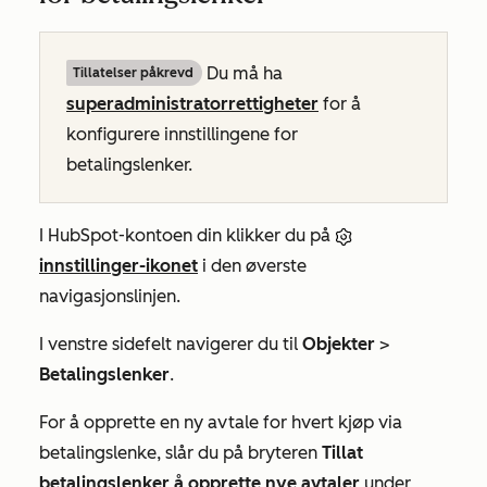
Du må ha
Tillatelser påkrevd
superadministratorrettigheter
for å
konfigurere innstillingene for
betalingslenker.
I HubSpot-kontoen din klikker du på
innstillinger-ikonet
i den øverste
navigasjonslinjen.
I venstre sidefelt navigerer du til
Objekter
>
Betalingslenker
.
For å opprette en ny avtale for hvert kjøp via
betalingslenke, slår du på bryteren
Tillat
betalingslenker å opprette nye avtaler
under