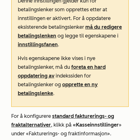
Denne innstillingen gjelder kun for
betalingslenker som opprettes etter at
innstillingen er aktivert. For å oppdatere
eksisterende betalingslenker
må du redigere
betalingslenken
og legge til egenskapene i
innstillingsfanen
.
Hvis egenskapene ikke vises i nye
betalingslenker, må du
foreta en hard
oppdatering av
indekssiden for
betalingslenker og
opprette en ny
betalingslenke
.
For å konfigurere
standard fakturerings- og
fraktalternativer
, klikk på
«Kasseinnstillinger
»
under
«Fakturerings- og fraktinformasjon
».