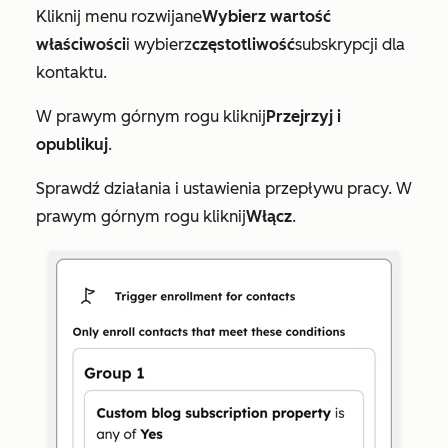
Kliknij menu rozwijane
Wybierz wartość
właściwości
i wybierz
częstotliwość
subskrypcji dla
kontaktu.
W prawym górnym rogu kliknij
Przejrzyj i
opublikuj
.
Sprawdź działania i ustawienia przepływu pracy. W
prawym górnym rogu kliknij
Włącz
.