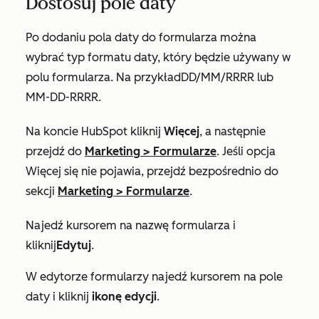
Dostosuj pole daty
Po dodaniu pola daty do formularza można
wybrać typ formatu daty, który będzie używany w
polu formularza. Na przykład
DD/MM/RRRR
lub
MM-DD-RRRR
.
Na koncie HubSpot kliknij
Więcej
, a następnie
przejdź do
Marketing
>
Formularze
. Jeśli opcja
Więcej
się nie pojawia, przejdź bezpośrednio do
sekcji
Marketing
>
Formularze
.
Najedź kursorem na nazwę formularza i
kliknij
Edytuj
.
W edytorze formularzy najedź kursorem na pole
daty i kliknij
ikonę edycji
.