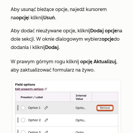
Aby usunąć bieżące opcje, najedź kursorem
na
opcję
i kliknij
Usuń
.
Aby dodać nieużywane opcje, kliknij
Dodaj opcje
na
dole sekcji. W oknie dialogowym wybierz
opcje
do
dodania i kliknij
Dodaj
.
W prawym górnym rogu kliknij
opcję Aktualizuj
,
aby zaktualizować formularz na żywo.