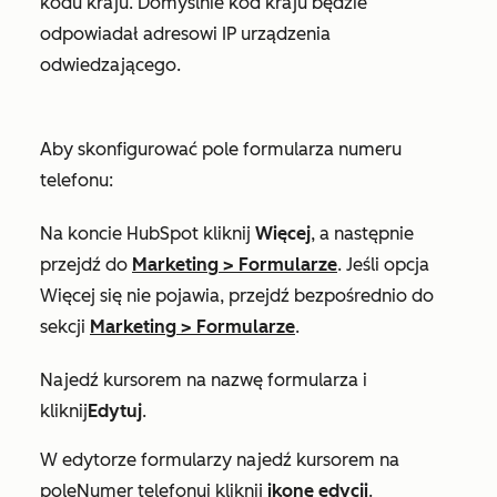
kodu kraju. Domyślnie kod kraju będzie
odpowiadał adresowi IP urządzenia
odwiedzającego.
Aby skonfigurować pole formularza numeru
telefonu:
Na koncie HubSpot kliknij
Więcej
, a następnie
przejdź do
Marketing
>
Formularze
. Jeśli opcja
Więcej
się nie pojawia, przejdź bezpośrednio do
sekcji
Marketing
>
Formularze
.
Najedź kursorem na nazwę formularza i
kliknij
Edytuj
.
W edytorze formularzy najedź kursorem na
pole
Numer telefonu
i kliknij
ikonę edycji
.