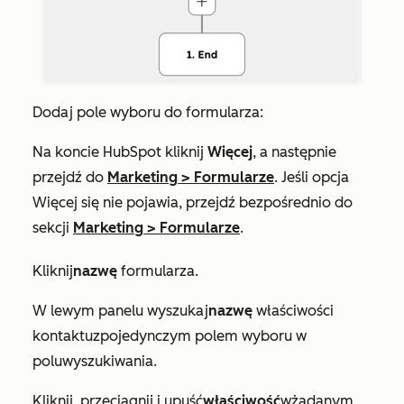
Dodaj pole wyboru do formularza:
Na koncie HubSpot kliknij
Więcej
, a następnie
przejdź do
Marketing
>
Formularze
. Jeśli opcja
Więcej
się nie pojawia, przejdź bezpośrednio do
sekcji
Marketing
>
Formularze
.
Kliknij
nazwę
formular
za
.
W lewym panelu wyszukaj
nazwę
właściwości
kontaktu
z
pojedynczym polem wyboru w
polu
wyszukiwania
.
Kliknij, przeciągnij i upuść
właściwość
w
żądanym