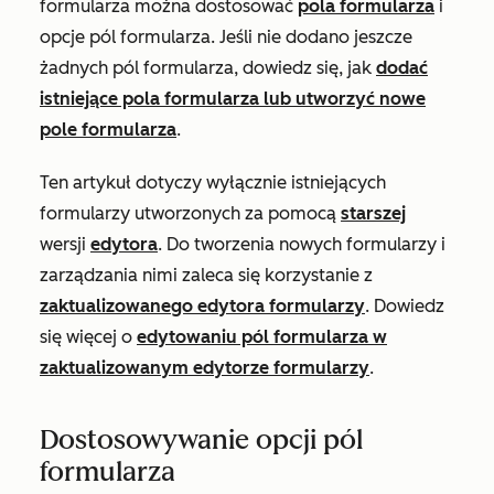
formularza można dostosować
pola formularza
i
opcje pól formularza. Jeśli nie dodano jeszcze
żadnych pól formularza, dowiedz się, jak
dodać
istniejące pola formularza lub utworzyć nowe
pole formularza
.
Ten artykuł dotyczy wyłącznie istniejących
formularzy utworzonych za pomocą
starszej
wersji
edytora
. Do tworzenia nowych formularzy i
zarządzania nimi zaleca się korzystanie z
zaktualizowanego edytora formularzy
. Dowiedz
się więcej o
edytowaniu pól formularza w
zaktualizowanym edytorze formularzy
.
Dostosowywanie opcji pól
formularza