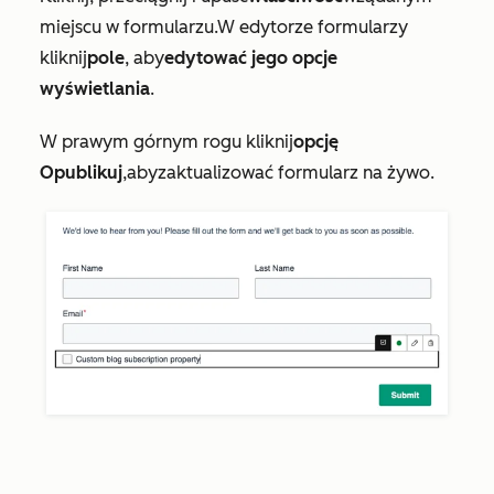
miejscu w formularzu.
W edytorze formularzy
kliknij
pole
, aby
edytować jego opcje
wyświetlania
.
W prawym górnym rogu kliknij
opcję
Opublikuj
,
aby
zaktualizować formularz na żywo.