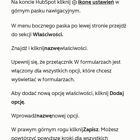
Na koncie HubSpot kliknij
ikonę ustawień
w
górnym pasku nawigacyjnym.
W menu bocznego paska po lewej stronie przejdź
do sekcji
Właściwości.
Znajdź i kliknij
nazwę
właściwości.
Upewnij się, że
przełącznik W formularzach
jest
włączony dla wszystkich opcji, które chcesz
wyświetlać w formularzach.
Aby dodać nową opcję właściwości, kliknij
Dodaj
opcję
.
Wprowadź
nazwę
nowej opcji.
W prawym górnym rogu kliknij
Zapisz
. Możesz
powtórzyć powyższe kroki dla wszystkich