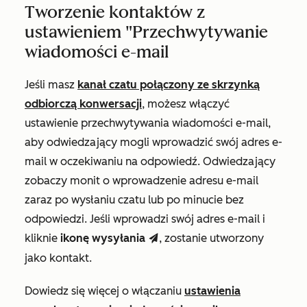
Tworzenie kontaktów z
ustawieniem "Przechwytywanie
wiadomości e-mail
Jeśli masz
kanał czatu połączony ze skrzynką
odbiorczą konwersacji
, możesz włączyć
ustawienie
przechwytywania wiadomości e-mail
,
aby odwiedzający mogli wprowadzić swój adres e-
mail w oczekiwaniu na odpowiedź.
Odwiedzający
zobaczy monit o wprowadzenie adresu e-mail
zaraz po wysłaniu czatu lub po minucie bez
odpowiedzi. Jeśli wprowadzi swój adres e-mail i
kliknie
ikonę
wysyłania
,
zostanie utworzony
send
jako kontakt.
Dowiedz się więcej o włączaniu
ustawienia