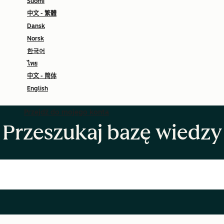
Suomi
中文 - 繁體
Dansk
Norsk
한국어
ไทย
中文 - 简体
English
Przejdź do mojego konta
Przeszukaj bazę wiedzy