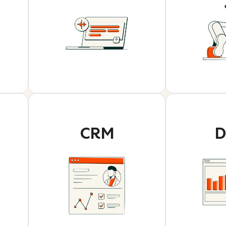
CRM
D