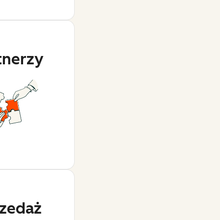
tnerzy
zedaż