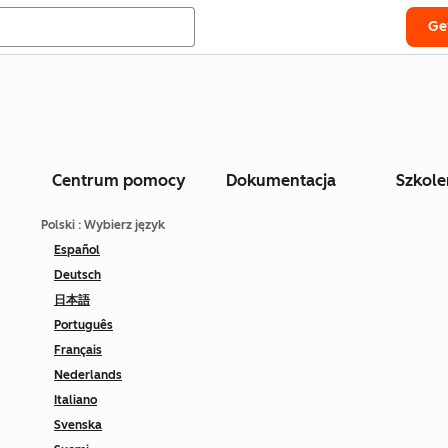
Ge
Centrum pomocy
Dokumentacja
Szkole
Polski
: Wybierz język
Español
Deutsch
日本語
Português
Français
Nederlands
Italiano
Svenska