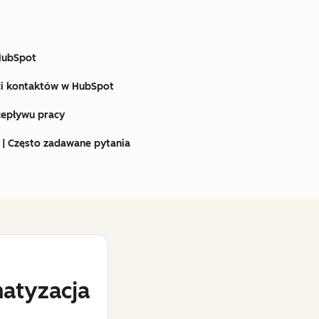
HubSpot
i kontaktów w HubSpot
zepływu pracy
 | Często zadawane pytania
atyzacja