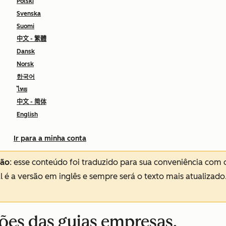
Polski
Svenska
Suomi
中文 - 繁體
Dansk
Norsk
한국어
ไทย
中文 - 简体
English
Ir para a minha conta
ção
: esse conteúdo foi traduzido para sua conveniência com 
al é a versão em inglês e sempre será o texto mais atualizado
ões das guias empresas,