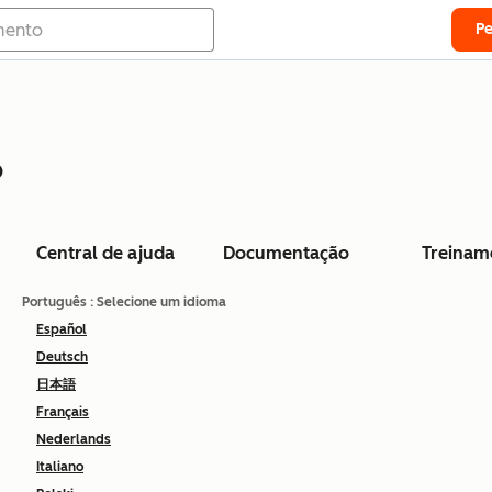
P
o
Central de ajuda
Documentação
Treinam
Português
: Selecione um idioma
Español
Deutsch
日本語
Français
Nederlands
Italiano