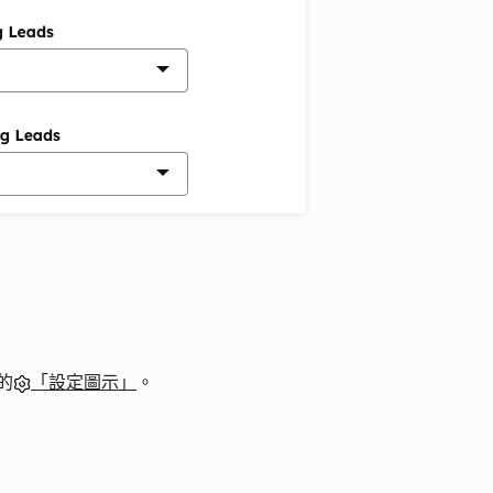
的
「設定圖示」
。
。