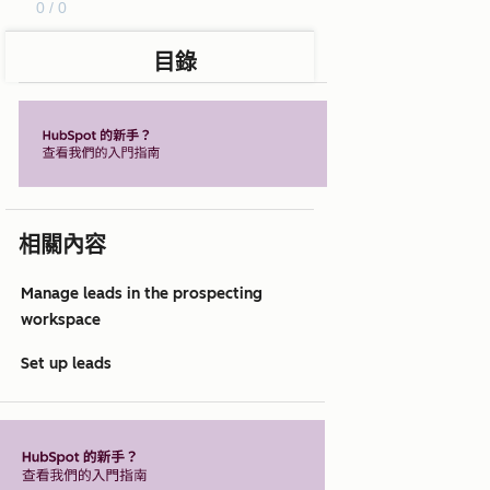
0 / 0
目錄
相關內容
Manage leads in the prospecting
workspace
Set up leads