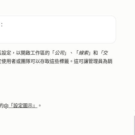
：
區設定，以開啟工作區的「
公司
」、「
線索
」和
「交
定使用者或團隊可以存取這些標籤。這可讓管理員為銷
的
「設定圖示」
。