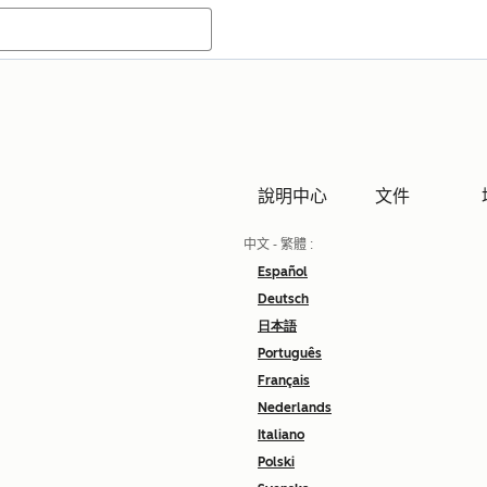
說明中心
文件
中文 - 繁體
:
Español
Deutsch
日本語
Português
Français
Nederlands
Italiano
Polski