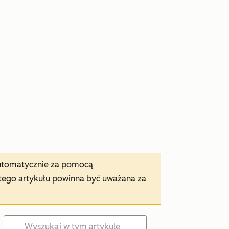
automatycznie za pomocą
tego artykułu powinna być uważana za