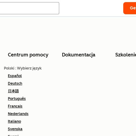
Ge
Centrum pomocy
Dokumentacja
Szkoleni
Polski
: Wybierz język
Español
Deutsch
日本語
Português
Français
Nederlands
Italiano
Svenska