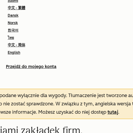
Suomi
中文 - 繁體
Dansk
Norsk
한국어
ไทย
中文 - 简体
English
Przejdź do mojego konta
t podane wyłącznie dla wygody. Tłumaczenie jest tworzone 
nie zostać sprawdzone. W związku z tym, angielska wersja 
owsze informacje. Możesz uzyskać do niej dostęp
tutaj
.
iami zakładek firm,