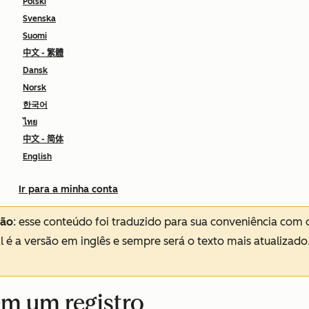
Polski
Svenska
Suomi
中文 - 繁體
Dansk
Norsk
한국어
ไทย
中文 - 简体
English
Ir para a minha conta
ção
: esse conteúdo foi traduzido para sua conveniência com 
al é a versão em inglês e sempre será o texto mais atualizado
em um registro