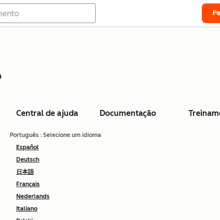
P
o
Central de ajuda
Documentação
Treinam
Português
: Selecione um idioma
Español
Deutsch
日本語
Français
Nederlands
Italiano