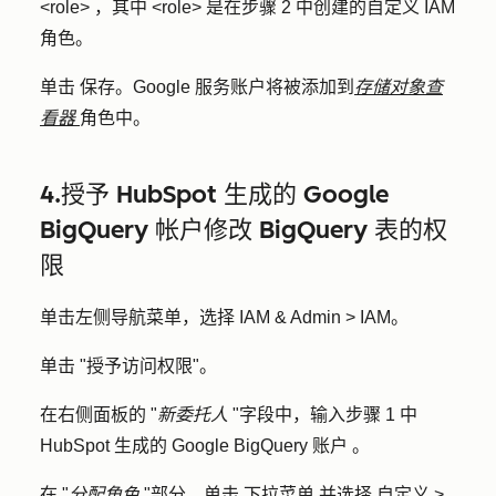
<role>
，其中
<role>
是在步骤 2 中创建的自定义 IAM
角色。
单击
保存
。Google 服务账户将被添加到
存储对象查
看器
角色中。
4.授予 HubSpot 生成的 Google
BigQuery 帐户修改 BigQuery 表的权
限
单击左侧导航菜单，选择
IAM & Admin
>
IAM
。
单击 "
授予访问权限
"。
在右侧面板的 "
新委托人
"字段中，输入步骤 1 中
HubSpot 生成的 Google BigQuery 账户
。
在 "
分配角色
"部分，单击
下拉菜单
并选择
自定义
>