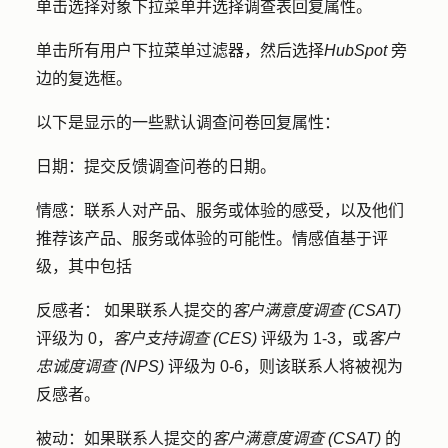
单击
选择对象
下拉菜单并选择
调查表回复属性
。
单击
所有用户
下拉菜单过滤器，然后选择
HubSpot
旁
边的
复选框
。
以下是显示的一些默认调查问卷回复属性：
日期
：提交反馈调查问卷的日期。
情感
：联系人对产品、服务或体验的感受，以及他们
推荐该产品、服务或体验的可能性。情感值基于评
级，其中包括
反感者：
如果联系人提交的
客户满意度调查
(CSAT)
评级为 0，
客户支持调查
(CES)
评级为 1-3，或
客户
忠诚度调查
(NPS)
评级为 0-6，则该联系人将被视为
反感者。
被动：
如果联系人提交的
客户满意度调查
(CSAT)
的