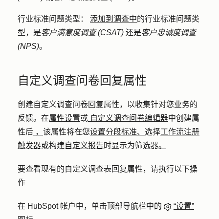
行业标准问题类型：
添加到调查中
的行业标准问题类
型，是
客户满意度调查
(CSAT)
还是
客户忠诚度调查
(NPS
)
。
自定义调查问卷回复属性
创建自定义调查问卷回复属性，以收集针对您业务的
反馈。在
属性设置
或
自定义调查问卷编辑器
中创建属
性后
，
该属性将在您
设置分段标准、
选择
工作流注册
触发器
或构建
自定义报告
时显示为筛选器
。
要查看现有的自定义调查表回复属性，请执行以下操
作
在 HubSpot 帐户中，单击顶部导航栏中的
“设置”