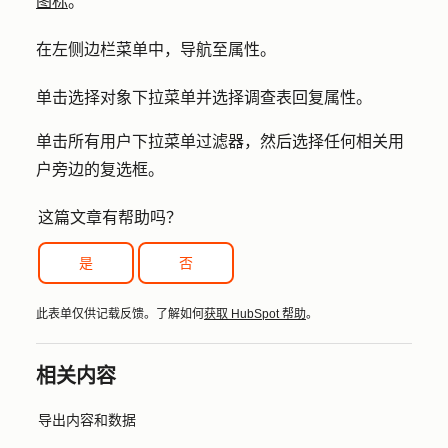
图标
。
在左侧边栏菜单中，导航至
属性
。
单击
选择对象
下拉菜单并选择
调查表回复属性
。
单击
所有用户
下拉菜单过滤器，然后选择任何相关用
户旁边的
复选框
。
这篇文章有帮助吗？
是
否
此表单仅供记载反馈。了解如何
获取 HubSpot 帮助
。
相关内容
导出内容和数据