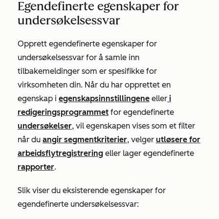
Egendefinerte egenskaper for
undersøkelsessvar
Opprett egendefinerte egenskaper for
undersøkelsessvar for å samle inn
tilbakemeldinger som er spesifikke for
virksomheten din. Når du har opprettet en
egenskap i
egenskapsinnstillingene
eller
i
redigeringsprogrammet
for egendefinerte
undersøkelser
, vil egenskapen vises som et filter
når du
angir segmentkriterier
, velger
utløsere for
arbeidsflytregistrering
eller lager egendefinerte
rapporter
.
Slik viser du eksisterende egenskaper for
egendefinerte undersøkelsessvar: