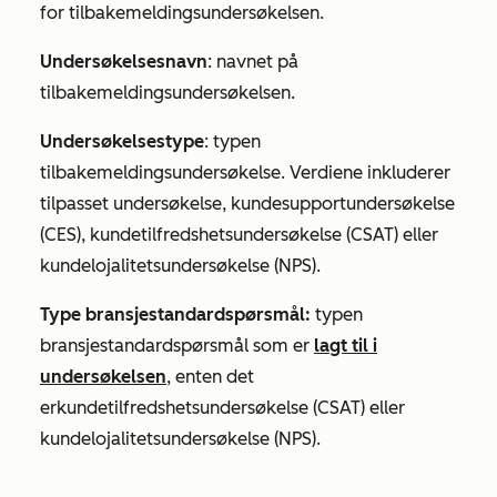
for tilbakemeldingsundersøkelsen.
Undersøkelsesnavn
: navnet på
tilbakemeldingsundersøkelsen.
Undersøkelsestype
: typen
tilbakemeldingsundersøkelse. Verdiene inkluderer
tilpasset undersøkelse
,
kundesupportundersøkelse
(CES)
,
kundetilfredshetsundersøkelse
(CSAT)
eller
kundelojalitetsundersøkelse
(NPS)
.
Type bransjestandardspørsmål:
typen
bransjestandardspørsmål som er
lagt til i
undersøkelsen
, enten det
er
kundetilfredshetsundersøkelse
(
CSAT)
eller
kundelojalitetsundersøkelse
(NPS)
.