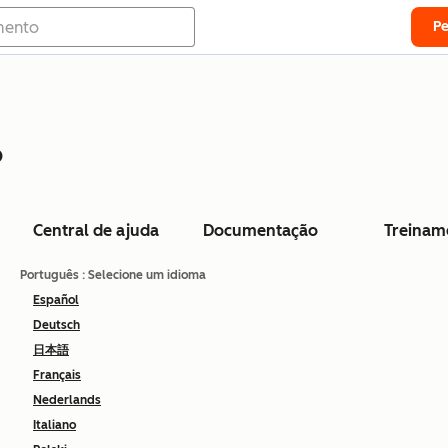
P
o
Central de ajuda
Documentação
Treinam
Português
: Selecione um idioma
Español
Deutsch
日本語
Français
Nederlands
Italiano