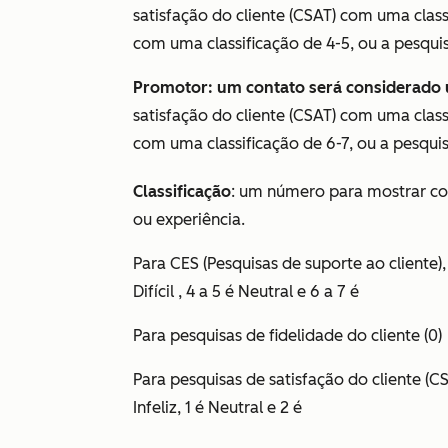
satisfação do cliente
(CSAT)
com uma classi
com uma classificação de 4-5, ou a pesquis
Promotor: um contato será considerado
satisfação do cliente
(CSAT)
com uma class
com uma classificação de 6-7, ou a
pesquis
Classificação
: um número para mostrar co
ou experiência.
Para
CES (Pesquisas de suporte ao cliente)
Difícil , 4 a 5 é Neutral
e 6 a 7 é
Para
pesquisas de fidelidade do cliente
(0)
Para
pesquisas de satisfação do cliente
(C
Infeliz, 1 é
Neutral e 2 é