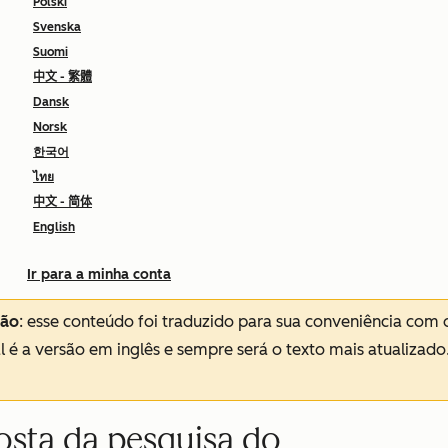
Polski
Svenska
Suomi
中文 - 繁體
Dansk
Norsk
한국어
ไทย
中文 - 简体
English
Ir para a minha conta
ção
: esse conteúdo foi traduzido para sua conveniência com 
al é a versão em inglês e sempre será o texto mais atualizado
osta da pesquisa do