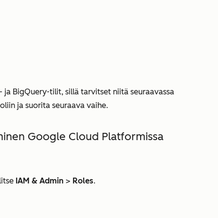
a BigQuery-tilit, sillä tarvitset niitä seuraavassa
oliin ja suorita seuraava vaihe.
minen Google Cloud Platformissa
litse
IAM & Admin
>
Roles
.