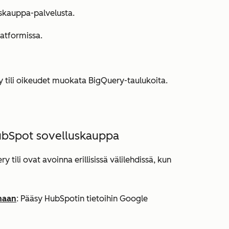
skauppa-palvelusta.
atformissa.
tili oikeudet muokata BigQuery-taulukoita.
ubSpot sovelluskauppa
y tili ovat avoinna erillisissä välilehdissä, kun
maan
:
Pääsy HubSpotin tietoihin Google