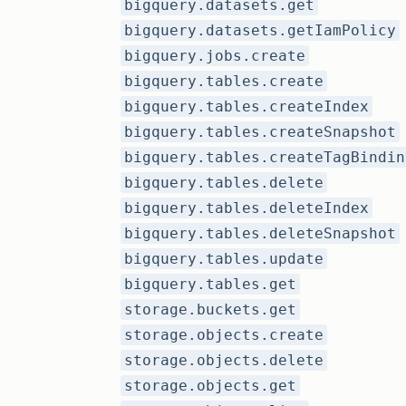
bigquery.datasets.get
bigquery.datasets.getIamPolicy
bigquery.jobs.create
bigquery.tables.create
bigquery.tables.createIndex
bigquery.tables.createSnapshot
bigquery.tables.createTagBindin
bigquery.tables.delete
bigquery.tables.deleteIndex
bigquery.tables.deleteSnapshot
bigquery.tables.update
bigquery.tables.get
storage.buckets.get
storage.objects.create
storage.objects.delete
storage.objects.get