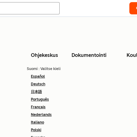
Ohjekeskus
Dokumentointi
Kou
Suomi
: Valitse kieli
Español
Deutsch
日本語
Português
Français
Nederlands
Italiano
Polski