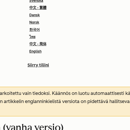
Svenska
中文 - 繁體
Dansk
Norsk
한국어
ไทย
中文 - 简体
English
Siirry tiliini
koitettu vain tiedoksi. Käännös on luotu automaattisesti kää
n artikkelin englanninkielistä versiota on pidettävä hallitsev
 (vanha versio)