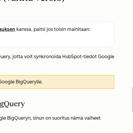
lauksen
kanssa, paitsi jos toisin mainitaan:
ery, jotta voit synkronoida HubSpot-tiedot Google
Google BigQuerylle.
igQuery
gle BigQueryn, sinun on suoritus nämä vaiheet