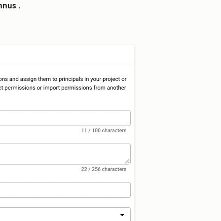
nnus
.