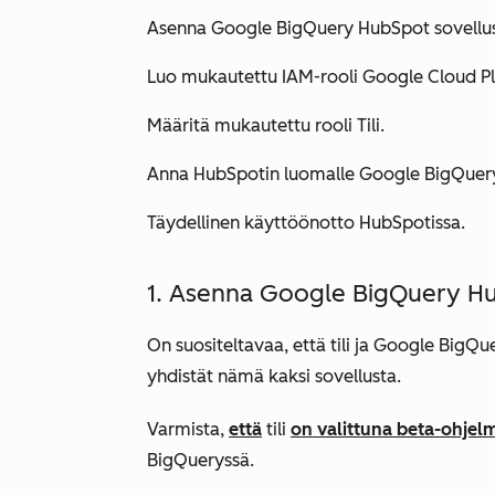
Asenna Google BigQuery HubSpot sovellu
Luo mukautettu IAM-rooli Google Cloud Pl
Määritä mukautettu rooli Tili.
Anna HubSpotin luomalle Google BigQuery 
Täydellinen käyttöönotto HubSpotissa.
1. Asenna Google BigQuery H
On suositeltavaa, että tili ja Google BigQuer
yhdistät nämä kaksi sovellusta.
Varmista,
että
tili
on valittuna beta-ohjel
BigQueryssä
.