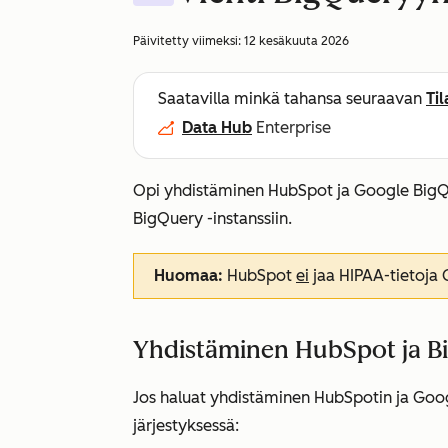
Päivitetty viimeksi:
12 kesäkuuta 2026
Saatavilla minkä tahansa seuraavan
Ti
Data Hub
Enterprise
Opi yhdistäminen HubSpot ja Google BigQu
BigQuery -instanssiin.
Huomaa:
HubSpot
ei
jaa HIPAA-tietoja 
Yhdistäminen HubSpot ja B
Jos haluat yhdistäminen HubSpotin ja Goo
järjestyksessä: