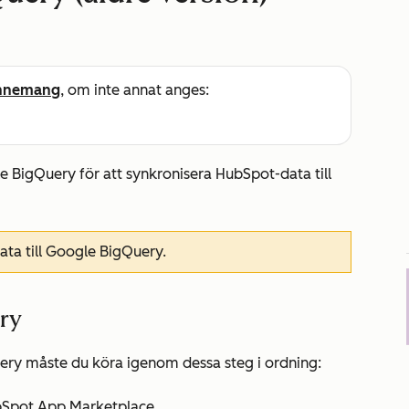
nnemang
, om inte annat anges:
e BigQuery för att synkronisera HubSpot-data till
ta till Google BigQuery.
ry
ery måste du köra igenom dessa steg i ordning:
bSpot App Marketplace.