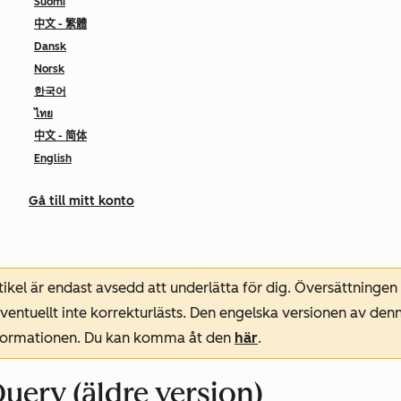
Suomi
中文 - 繁體
Dansk
Norsk
한국어
ไทย
中文 - 简体
English
Gå till mitt konto
ikel är endast avsedd att underlätta för dig. Översättningen
entuellt inte korrekturlästs. Den engelska versionen av denn
nformationen. Du kan komma åt den
här
.
Query (äldre version)