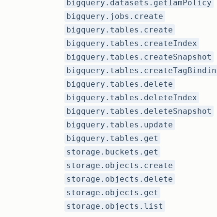
bigquery.datasets.getIamPolicy
bigquery.jobs.create
bigquery.tables.create
bigquery.tables.createIndex
bigquery.tables.createSnapshot
bigquery.tables.createTagBindin
bigquery.tables.delete
bigquery.tables.deleteIndex
bigquery.tables.deleteSnapshot
bigquery.tables.update
bigquery.tables.get
storage.buckets.get
storage.objects.create
storage.objects.delete
storage.objects.get
storage.objects.list