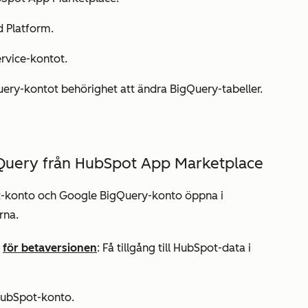
d Platform.
ervice-kontot.
ry-kontot behörighet att ändra BigQuery-tabeller.
gQuery från HubSpot App Marketplace
t-konto och Google BigQuery-konto öppna i
arna.
t
för betaversionen
:
Få tillgång till HubSpot-data i
 HubSpot-konto.