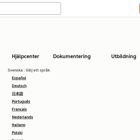
Hjälpcenter
Dokumentering
Utbildning
Svenska
: Välj ett språk
Español
Deutsch
日本語
Português
Français
Nederlands
Italiano
Polski