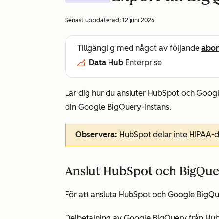
Senast uppdaterad:
12 juni 2026
Tillgänglig med något av följande
abo
Data Hub
Enterprise
Lär dig hur du ansluter HubSpot och Googl
din Google BigQuery-instans.
Observera:
HubSpot delar
inte
HIPAA-da
Anslut HubSpot och BigQue
För att ansluta HubSpot och Google BigQu
Delbetalning av Google BigQuery från Hu