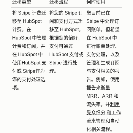
迁移类型
迁移流程
何时使用
将 Stripe 计费迁
将您的 Stripe 订
您目前已在
移至 HubSpot
阅和支付方式迁
Stripe 中处理订
计费。在
移至 HubSpot。
阅账单，但希望
HubSpot 中管理
根据您的偏好，
在 HubSpot 中
计费和订阅，并
支付可通过
进行账单处理、
在 HubSpot 中
HubSpot 支付或
支付处理，以及
使用
HubSpot 支
Stripe 进行处
管理和生成订阅
付或
Stripe
作为
理。
与支付相关的报
您的支付处理选
告。例如，使用
项。
报告
来衡量
MRR、ARR 和
流失率，并
利用
受众细分
和工作
流
来管理和自动
化相关流程。