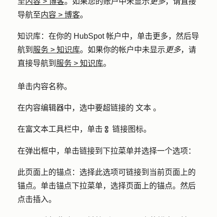
至
内容
>
博客
。如果您的账户中未显示
更多
，请直接
导航至
内容
>
博客
。
知识库
：在你的 HubSpot 帐户中，单击
更多
，然后导
航到
服务
>
知识库
。如果你的帐户中未显示
更多
，请
直接导航到
服务
>
知识库
。
单击内容
名称
。
在内容编辑器中，选中要超链接的
文本
。
在富文本工具栏中，单击
链接图标
。
linkd
在弹出框中，单击
链接到
下拉菜单并选择一个
选项
：
此页面上的锚点
：选择此选项可链接到当前页面上的
锚点。单击
锚点
下拉菜单，选择页面上的
锚点
。然后
点击
插入
。