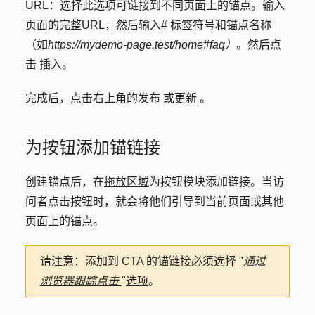
URL
：选择此选项可链接到不同页面上的锚点。输入
页面的完整
URL
，然后输入
# 标签符号
和
锚点
名称
（如
https://mydemo-page.test/home#faq）
。
然后点
击
插入
。
完成后，点击右上角的
发布
或
更新
。
为按钮添加锚链接
创建锚点后，在
拖放区域
为按钮模块添加链接。当访
问者点击按钮时，就会将他们引导到当前页面或其他
页面上的锚点。
请注意：
添加到 CTA 的锚链接必须
选择
"
通过
浏览器跟踪点击
"
选项
。