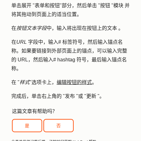
单击展开 "
表单和按钮
"部分，然后单击 "
按钮 "模块
并
将其拖动到页面上的适当位置。
在
按钮文本字段
中，输入将出现在按钮上的
文本
。
在
URL
字段中，输入
# 标签符号
，然后输入锚点名
称。如果要链接到外部页面上的锚点，可以输入
完整
的 URL
，然后输入
# hashtag 符号
，最后输入
锚点名
称
。
在 "
样式
"选项卡上，
编辑按钮的样式
。
完成后，单击右上角的 "
发布 "
或 "
更新
"。
这篇文章有帮助吗？
是
否