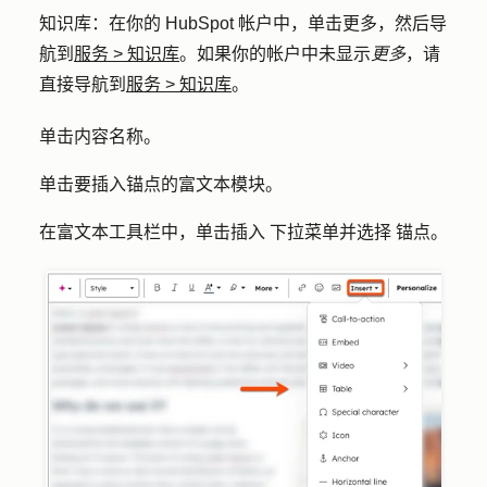
知识库
：在你的 HubSpot 帐户中，单击
更多
，然后导
航到
服务
>
知识库
。如果你的帐户中未显示
更多
，请
直接导航到
服务
>
知识库
。
单击内容
名称
。
单击要插入锚点的
富文本模块
。
在富文本工具栏中，单击
插入
下拉菜单并选择
锚点
。