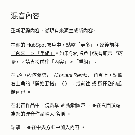
混音內容
重新混編內容，從現有來源生成新內容。
在你的 HubSpot 帳戶中，點擊
「更多」
，然後前往
「內容」
>
「重組」
。如果你的帳戶中沒有顯示
「更
多」
，請直接前往
「內容」
>
「重組」
。
在
的「內容混搭」（Content Remix）
首頁上，點擊
右上角的「開始混搭」（
）
，或前往
或
選擇您的起
始內容
。
在混音作品中，請點擊
編輯圖示
，並在頁面頂端
edit
為您的混音作品輸入
名稱
。
點擊
，並在中央方框中加入內容
。