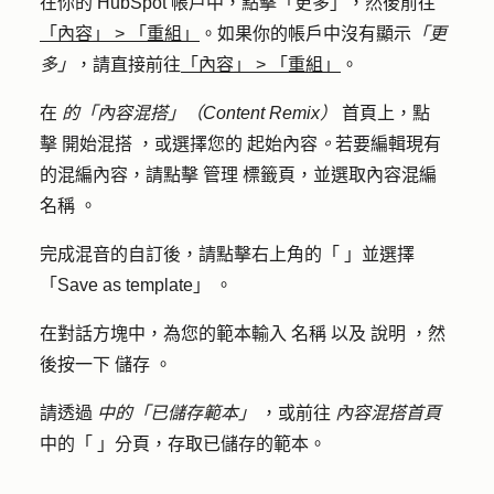
在你的 HubSpot 帳戶中，點擊
「更多」
，然後前往
「內容」
>
「重組」
。如果你的帳戶中沒有顯示
「更
多」
，請直接前往
「內容」
>
「重組」
。
在
的「內容混搭」（Content Remix）
首頁上，點
擊
開始混搭
，或選擇您的
起始內容
。
若要編輯現有
的混編內容，請點擊
管理
標籤頁，並選取內容混編
名稱
。
完成混音的自訂後，請點擊右上角的「
」並選擇
「Save as template」
。
在對話方塊中，為您的範本輸入
名稱
以及
說明
，然
後按一下
儲存
。
請透過
中的「已儲存範本」
，或前往
內容混搭首頁
中的「
」分頁，存取已儲存的範本。