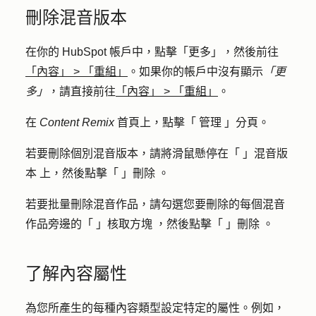
刪除混音版本
在你的 HubSpot 帳戶中，點擊
「更多」
，然後前往
「內容」
>
「重組」
。如果你的帳戶中沒有顯示
「更
多」
，請直接前往
「內容」
>
「重組」
。
在
Content Remix
首頁上，點擊「
管理
」分頁
。
若要刪除個別混音版本，請將滑鼠懸停在「
」混音版
本
上，然後點擊「
」刪除
。
若要批量刪除混音作品，請勾選您要刪除的每個混音
作品旁邊的「
」核取方塊
，然後點擊「
」刪除
。
了解內容屬性
為您所產生的每種內容類型設定特定的屬性。例如，