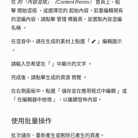
在
的「內容混搭」（Content Remix）
首頁上，點
擊
開始混搭
，或選擇您的
起始內容
。
若要編輯現有
的混編內容，請點擊
管理
標籤頁，並選取內容混編
名稱
。
在混音中，請在生成的素材上點選「
編輯圖示
editIcon 」
。
請輸入您希望在「
」中顯示的文字
。
完成後，請點擊生成的資源
預覽
。
在右側面板中，點選「
儲存並在應用程式中編輯
」或
「
在編輯器中檢視
」，以繼續發佈內容。
使用批量操作
批次儲存、重新產生或刪除已產生的資產。