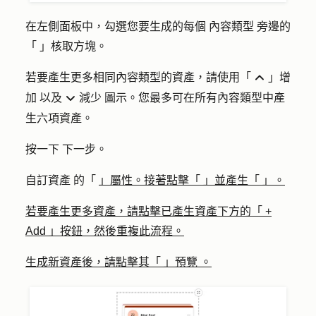
在左側面板中，勾選您要生成的每個
內容類型
旁邊的
「
」核取方塊
。
若要產生更多相同內容類型的資產，請使用「
增
up 」
加
以及
減少
圖示。您最多可在所有內容類型中產
down
生六項資產。
按一下
下一步
。
自訂資產 的「
」屬性。接著點擊「
」並產生「
」。
若要產生更多資產，請點擊已產生資產下方的「
+
Add
」按鈕，然後重複此流程。
生成新資產後，請點擊其「
」預覽
。