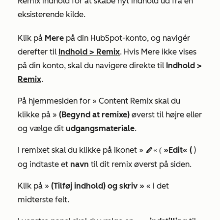
Remix indhold for at skabe nyt indhold ud fra en
eksisterende kilde.
Klik på
Mere
på din HubSpot-konto, og navigér
derefter til
Indhold
>
Remix
. Hvis
Mere
ikke vises
på din konto, skal du navigere direkte til
Indhold
>
Remix
.
På hjemmesiden for »
Content Remix
skal du
klikke på »
(Begynd at remixe)
øverst til højre
eller
og vælge dit
udgangsmateriale
.
I remixet skal du klikke på ikonet »
»Edit« (
)
edit« (
og indtaste et
navn
til dit remix øverst på siden.
Klik på »
(Tilføj indhold) og skriv »
« i det
midterste felt.