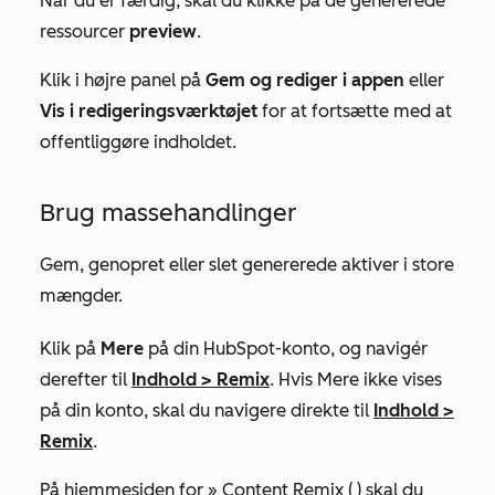
Når du er færdig, skal du klikke på de genererede
ressourcer
preview
.
Klik i højre panel på
Gem og rediger i appen
eller
Vis i redigeringsværktøjet
for at fortsætte med at
offentliggøre indholdet.
Brug massehandlinger
Gem, genopret eller slet genererede aktiver i store
mængder.
Klik på
Mere
på din HubSpot-konto, og navigér
derefter til
Indhold
>
Remix
. Hvis
Mere
ikke vises
på din konto, skal du navigere direkte til
Indhold
>
Remix
.
På hjemmesiden for »
Content Remix (
) skal du