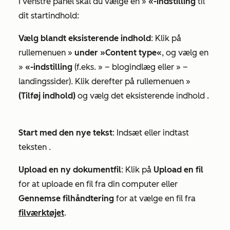
I venstre panel skal du vælge en »
«-indstilling
til
dit startindhold:
Vælg blandt eksisterende indhold
: Klik på
rullemenuen »
under »Content type«
, og vælg en
»
«-indstilling
(f.eks. »
– blogindlæg
eller »
–
landingssider
). Klik derefter på rullemenuen »
(Tilføj indhold)
og vælg det eksisterende indhold
.
Start med den nye tekst
: Indsæt eller indtast
teksten
.
Upload en ny dokumentfil
: Klik på
Upload en fil
for at uploade en fil fra din computer eller
Gennemse filhåndtering
for at vælge en fil fra
filværktøjet
.