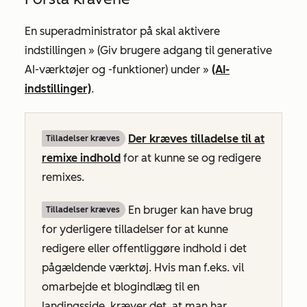
En superadministrator på
skal aktivere
indstillingen »
(Giv brugere adgang til generative
AI-værktøjer og -funktioner)
under »
(AI-
indstillinger)
.
Der kræves tilladelse til at
Tilladelser kræves
remixe indhold
for at kunne se og redigere
remixes.
En bruger kan have brug
Tilladelser kræves
for yderligere tilladelser for at kunne
redigere eller offentliggøre indhold i det
pågældende værktøj. Hvis man f.eks. vil
omarbejde et blogindlæg til en
landingsside, kræver det, at man har