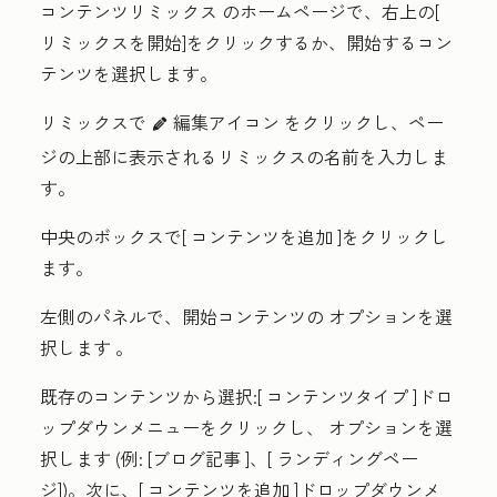
コンテンツリミックス
のホームページで、右
上の[
リミックスを開始
]をクリックするか、
開始するコン
テンツ
を選択します。
リミックスで
編集アイコン
をクリックし、ペー
edit
ジの上部に表示されるリミックス
の名前を入力しま
す
。
中央のボックスで[
コンテンツを追加
]をクリックし
ます。
左側のパネルで、開始コンテンツの
オプションを選
択します
。
既存のコンテンツから選択
:[
コンテンツタイプ
]ドロ
ップダウンメニューをクリックし、
オプションを選
択します
(例:
[ブログ記事
]、[
ランディングペー
ジ
])。次に、[
コンテンツを追加
]ドロップダウンメ