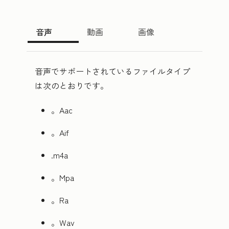
音声
動画
画像
音声でサポートされているファイルタイプ
は次のとおりです。
。Aac
。Aif
.m4a
。Mpa
。Ra
。Wav