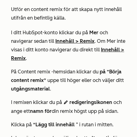
Utför en content remix för att skapa nytt innehåll
utifrån en befintlig källa.
I ditt HubSpot-konto klickar du på
Mer
och
navigerar sedan till
Innehåll
>
Remix
. Om
Mer
inte
visas i ditt konto navigerar du direkt till
Innehåll
>
Remix
.
På
Content remix
-hemsidan klickar du
på ”Börja
content remix”
uppe till höger
eller
och väljer ditt
utgångsmaterial
.
I remixen klickar du på
redigeringsikonen
och
edit
ange ett
namn för
din remix högst upp på sidan.
Klicka på
”Lägg till innehåll
” i rutan i mitten.