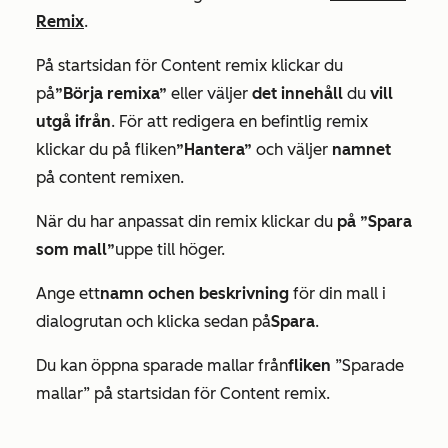
Remix
.
På
startsidan för Content remix
klickar du
på
”Börja remixa”
eller väljer
det innehåll
du
vill
utgå ifrån
.
För att redigera en befintlig remix
klickar du på fliken
”Hantera”
och väljer
namnet
på content remixen.
När du har anpassat din remix klickar du
på ”Spara
som mall”
uppe till höger.
Ange ett
namn och
en beskrivning
för din mall i
dialogrutan och klicka sedan på
Spara
.
Du kan öppna sparade mallar från
fliken
”Sparade
mallar”
på
startsidan för Content remix
.