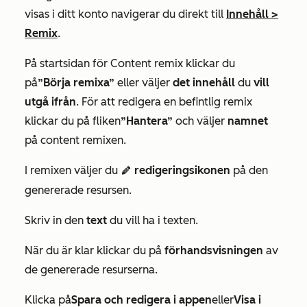
visas i ditt konto navigerar du direkt till
Innehåll
>
Remix
.
På
startsidan för Content remix
klickar du
på
”Börja remixa”
eller väljer
det innehåll
du
vill
utgå ifrån
.
För att redigera en befintlig remix
klickar du på fliken
”Hantera”
och väljer
namnet
på content remixen.
I remixen väljer du
redigeringsikonen
på den
editIcon
genererade resursen.
Skriv in den
text
du vill ha i texten.
När du är klar klickar du på
förhandsvisningen
av
de genererade resurserna.
Klicka på
Spara och redigera i appen
eller
Visa i