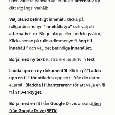
I den vänstra panelen väljer du ett
alternativ
för
ditt utgångsinnehåll:
Välj bland befintligt innehåll
: klicka på
rullgardinsmenyn
”Innehållstyp”
och välj ett
alternativ
(t.ex.
Blogginlägg
eller
landningssidor
).
Klicka sedan på rullgardinsmenyn
”Lägg till
innehåll
” och välj det befintliga
innehållet
.
Börja med ny text
: klistra in eller skriv in
text
.
Ladda upp en ny dokumentfil
: Klicka på
”Ladda
upp en fil” för att
ladda upp en fil från din dator
eller
på ”Bläddra i filhanteraren”
för att välja en fil
från
filverktyget
.
Börja med en fil från Google Drive
: använd
filen
från Google Drive (BETA)
.