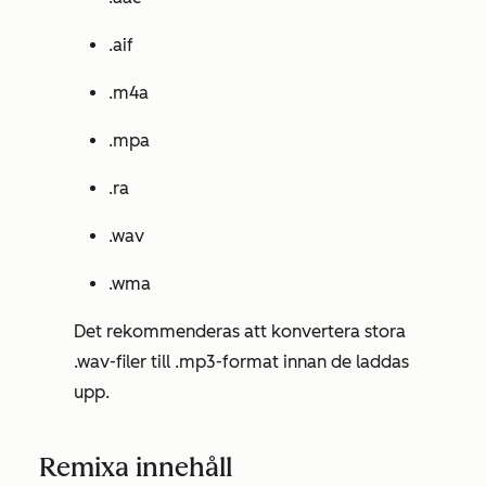
.aif
.m4a
.mpa
.ra
.wav
.wma
Det rekommenderas att konvertera stora
.wav-filer till .mp3-format innan de laddas
upp.
Remixa innehåll