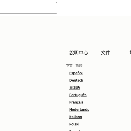
說明中心
文件
中文 - 繁體
:
Español
Deutsch
日本語
Português
Français
Nederlands
Italiano
Polski