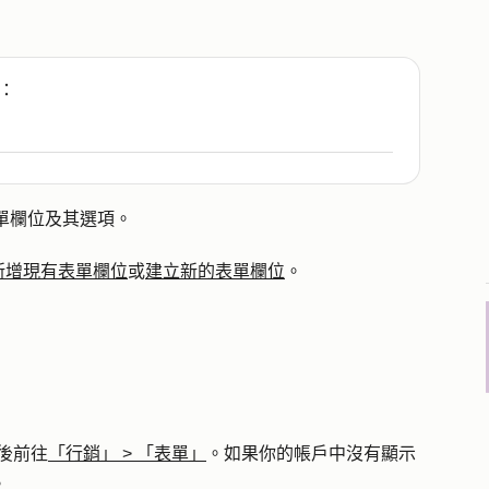
：
單欄位及其選項。
新增現有表單欄位
或
建立新的表單欄位
。
後前往
「行銷」
>
「表單」
。如果你的帳戶中沒有顯示
。