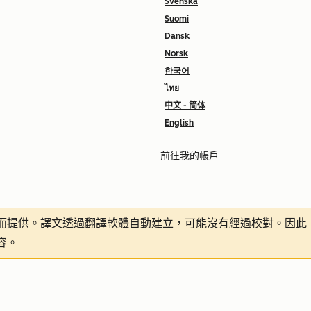
Svenska
Suomi
Dansk
Norsk
한국어
ไทย
中文 - 简体
English
前往我的帳戶
而提供。譯文透過翻譯軟體自動建立，可能沒有經過校對。因此
容。