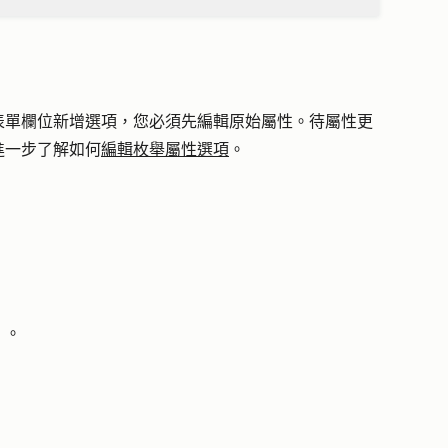
表單
欄位新增選項，您必須先編輯原始屬性。待屬性更
進一步了解如何
編輯枚舉屬性選項
。
」
。
。