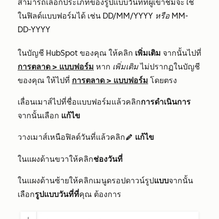
สามารถเลือกประเภทของรูปแบบวันที่ที่ผู้เข้าชมจะใช้
ในฟิลด์แบบฟอร์มได้ เช่น
DD/MM/YYYY
หรือ
MM-
DD-YYYY
ในบัญชี HubSpot ของคุณ ให้คลิก
เพิ่มเติม
จากนั้นไปที่
การตลาด
>
แบบฟอร์ม
หาก
เพิ่มเติม
ไม่ปรากฏในบัญชี
ของคุณ ให้ไปที่
การตลาด
>
แบบฟอร์ม
โดยตรง
เลื่อนเมาส์ไปที่ชื่อแบบฟอร์มแล้วคลิก
การดำเนินการ
จากนั้นเลือก
แก้ไข
วางเมาส์เหนือฟิลด์วันที่แล้วคลิก
แก้ไข
edit
ในแผงด้านขวาให้คลิก
ช่องวันที่
ในแผงด้านซ้ายให้คลิกเมนูดรอปดาวน์รูป
แบบ
จากนั้น
เลือก
รูปแบบวันที่ที่
คุณ
ต้องการ