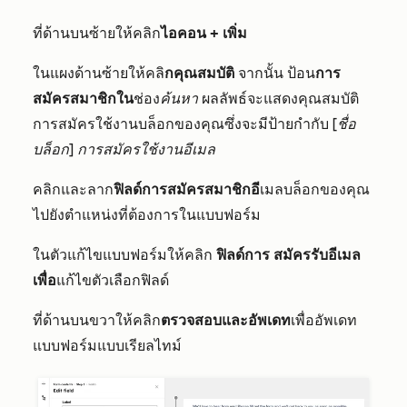
ที่ด้านบนซ้ายให้คลิก
ไอคอน + เพิ่ม
ในแผงด้านซ้ายให้คลิ
กคุณสมบัติ
จากนั้น
ป้อน
การ
สมัครสมาชิกใน
ช่อง
ค้นหา
ผลลัพธ์จะแสดงคุณสมบัติ
การสมัครใช้งานบล็อกของคุณซึ่งจะมีป้ายกำกับ
[ชื่อ
บล็อก]
การสมัครใช้งานอีเมล
คลิกและลาก
ฟิลด์การสมัครสมาชิกอี
เมลบล็อกของคุณ
ไปยังตำแหน่งที่ต้องการในแบบฟอร์ม
ในตัวแก้ไขแบบฟอร์มให้คลิก
ฟิลด์การ
สมัครรับอีเมล
เพื่อ
แก้ไขตัวเลือกฟิลด์
ที่ด้านบนขวาให้คลิก
ตรวจสอบและอัพเดท
เพื่ออัพเดท
แบบฟอร์มแบบเรียลไทม์