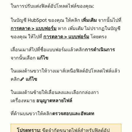
ในการปรับแต่งฟิลด์อัปโหลดไฟล์ของคุณ:
ในบัญชี HubSpot ของคุณ ให้คลิก
เพิ่มเติม
จากนั้นไปที่
การตลาด
>
แบบฟอร์ม
หาก
เพิ่มเติม
ไม่ปรากฏในบัญชี
ของคุณ ให้ไปที่
การตลาด
>
แบบฟอร์ม
โดยตรง
เลื่อนเมาส์ไปที่ชื่อแบบฟอร์มแล้วคลิก
การดำเนินการ
จากนั้นเลือก
แก้ไข
ในแผงด้านขวาให้วางเมาส์เหนือฟิลด์อัปโหลดไฟล์แล้ว
คลิก
แก้ไข
edit
ในแผงด้านซ้ายให้เลื่อนลงและเลือก
กล่องกา
เครื่องหมาย
อนุญาตหลายไฟล์
ที่ด้านบนขวาให้คลิก
ตรวจสอบและอัพเดท
โปรดทราบ:
ขีดจำกัดขนาดไฟล์สำหรับฟิลด์อัป