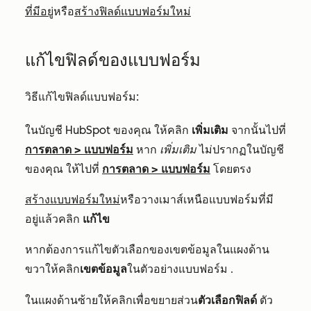
ที่มีอยู่
หรือ
สร้างฟิลด์แบบฟอร์มใหม่
แก้ไขฟิลด์ของแบบฟอร์ม
วิธีแก้ไขฟิลด์แบบฟอร์ม:
ในบัญชี HubSpot ของคุณ ให้คลิก
เพิ่มเติม
จากนั้นไปที่
การตลาด
>
แบบฟอร์ม
หาก
เพิ่มเติม
ไม่ปรากฏในบัญชี
ของคุณ ให้ไปที่
การตลาด
>
แบบฟอร์ม
โดยตรง
สร้างแบบฟอร์มใหม่
หรือวางเมาส์เหนือแบบฟอร์มที่มี
อยู่แล้วคลิ
ก
แก้ไข
หากต้องการแก้ไขตัวเลือกของเขตข้อมูลในแผงด้าน
ขวาให้คลิก
เขตข้อมูล
ในตัวอย่างแบบฟอร์ม
.
ในแผงด้านซ้ายให้คลิกเพื่อขยาย
ส่วน
ตัวเลือกฟิลด์
ตัว