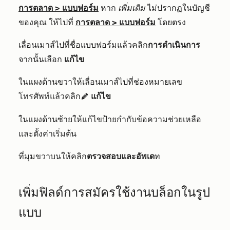
การตลาด
>
แบบฟอร์ม
หาก
เพิ่มเติม
ไม่ปรากฏในบัญชี
ของคุณ ให้ไปที่
การตลาด
>
แบบฟอร์ม
โดยตรง
เลื่อนเมาส์ไปที่ชื่อแบบฟอร์มแล้วคลิก
การดำเนินการ
จากนั้นเลือก
แก้ไข
ในแผงด้านขวาให้เลื่อนเมาส์ไปที่ช่องหมายเลข
โทรศัพท์แล้วคลิก
แก้ไข
edit
ในแผงด้านซ้ายให้แก้ไขป้ายกำกับข้อความช่วยเหลือ
และตั้งค่าเริ่มต้น
ที่มุมขวาบนให้คลิก
ตรวจสอบและอัพเด
ท
เพิ่มฟิลด์การสมัครใช้งานบล็อกในรูป
แบบ