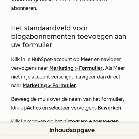
abonneren.
Het standaardveld voor
blogabonnementen toevoegen aan
uw formulier
Klik in je HubSpot-account op
Meer
en navigeer
vervolgens naar
Marketing
>
Formulier
. Als
Meer
niet in je account verschijnt, navigeer dan direct
naar
Marketing
>
Formulier
.
Beweeg de muis over de naam van het formulier
,
klik op
Acties
en selecteer vervolgens
Bewerken
.
Klik linksboven op het
pictogram + toevoegen
.
Inhoudsopgave
Klik in het linkerpaneel op
Eigenschappen.
Voer