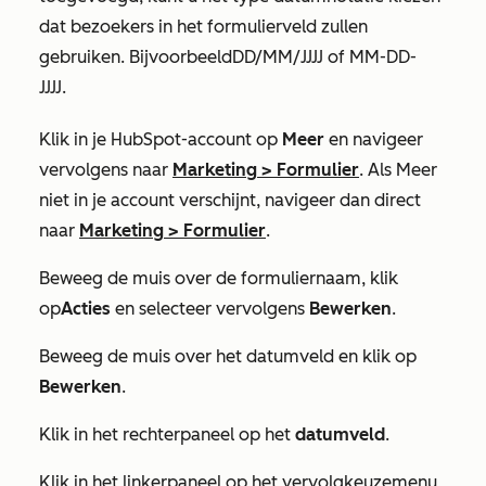
dat bezoekers in het formulierveld zullen
gebruiken. Bijvoorbeeld
DD/MM/JJJJ
of
MM-DD-
JJJJ
.
Klik in je HubSpot-account op
Meer
en navigeer
vervolgens naar
Marketing
>
Formulier
. Als
Meer
niet in je account verschijnt, navigeer dan direct
naar
Marketing
>
Formulier
.
Beweeg de muis over de formuliernaam, klik
op
Acties
en selecteer vervolgens
Bewerken
.
Beweeg de muis over het datumveld en klik op
Bewerken
.
Klik in het rechterpaneel op het
datumveld
.
Klik in het linkerpaneel op het vervolgkeuzemenu