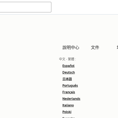
說明中心
文件
中文 - 繁體
:
Español
Deutsch
日本語
Português
Français
Nederlands
Italiano
Polski